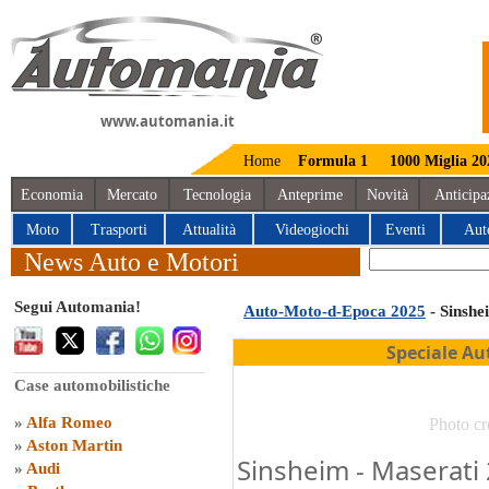
www.automania.it
Home
Formula 1
1000 Miglia 20
Economia
Mercato
Tecnologia
Anteprime
Novità
Anticipa
Moto
Trasporti
Attualità
Videogiochi
Eventi
Aut
News Auto e Motori
Segui Automania!
Auto-Moto-d-Epoca 2025
- Sinshe
Speciale Au
Case automobilistiche
»
Alfa Romeo
Photo cr
»
Aston Martin
Sinsheim - Maserati 
»
Audi