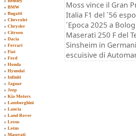
»
Bentley
Moss vince il Gran P
»
BMW
Italia F1 del ´56 es
»
Bugatti
»
Chevrolet
´Epoca 2025 a Bologn
»
Chrysler
Maserati 250 F del 
»
Citroen
»
Dacia
Sinsheim in Germani
»
Ferrari
»
Fiat
escuisive di Automan
»
Ford
»
Honda
»
Hyundai
»
Infiniti
»
Jaguar
»
Jeep
»
Kia Motors
»
Lamborghini
»
Lancia
»
Land Rover
»
Lexus
»
Lotus
»
Maserati