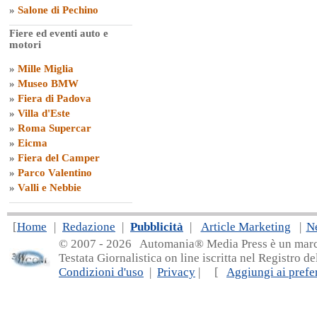
»
Salone di Pechino
Fiere ed eventi auto e
motori
»
Mille Miglia
»
Museo BMW
»
Fiera di Padova
»
Villa d'Este
»
Roma Supercar
»
Eicma
»
Fiera del Camper
»
Parco Valentino
»
Valli e Nebbie
[
Home
|
Redazione
|
Pubblicità
|
Article Marketing
|
N
© 2007 - 20
26 Automania® Media Press è un marchio 
Testata Giornalistica on line iscritta nel Registro d
Condizioni d'uso
|
Privacy
| [
Aggiungi ai prefer