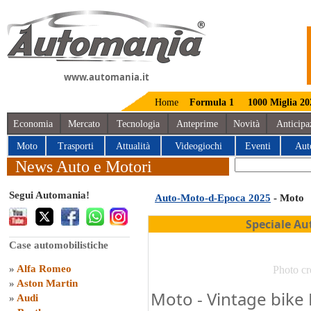
www.automania.it
Home
Formula 1
1000 Miglia 20
Economia
Mercato
Tecnologia
Anteprime
Novità
Anticipa
Moto
Trasporti
Attualità
Videogiochi
Eventi
Aut
News Auto e Motori
Segui Automania!
Auto-Moto-d-Epoca 2025
- Moto
Speciale Au
Case automobilistiche
»
Alfa Romeo
Photo cr
»
Aston Martin
Moto - Vintage bike 
»
Audi