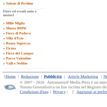
»
Salone di Pechino
Fiere ed eventi auto e
motori
»
Mille Miglia
»
Museo BMW
»
Fiera di Padova
»
Villa d'Este
»
Roma Supercar
»
Eicma
»
Fiera del Camper
»
Parco Valentino
»
Valli e Nebbie
[
Home
|
Redazione
|
Pubblicità
|
Article Marketing
|
N
© 2007 - 20
26 Automania® Media Press è un marchio 
Testata Giornalistica on line iscritta nel Registro d
Condizioni d'uso
|
Privacy
| [
Aggiungi ai prefer