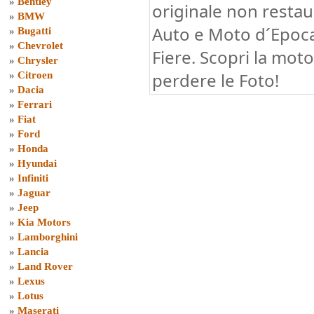
»
Bentley
originale non restau
»
BMW
Auto e Moto d´Epoc
»
Bugatti
»
Chevrolet
Fiere. Scopri la mot
»
Chrysler
perdere le Foto!
»
Citroen
»
Dacia
»
Ferrari
»
Fiat
»
Ford
»
Honda
»
Hyundai
»
Infiniti
»
Jaguar
»
Jeep
»
Kia Motors
»
Lamborghini
»
Lancia
»
Land Rover
»
Lexus
»
Lotus
»
Maserati