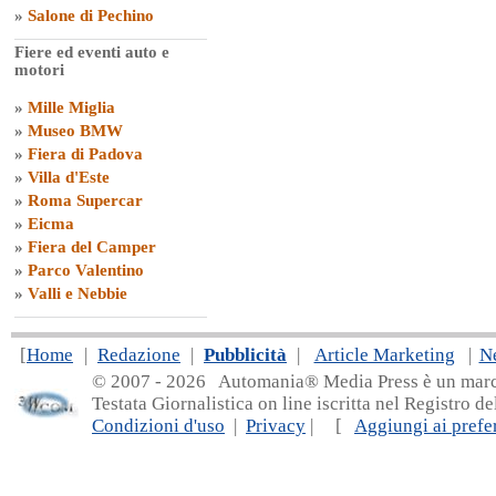
»
Salone di Pechino
Fiere ed eventi auto e
motori
»
Mille Miglia
»
Museo BMW
»
Fiera di Padova
»
Villa d'Este
»
Roma Supercar
»
Eicma
»
Fiera del Camper
»
Parco Valentino
»
Valli e Nebbie
[
Home
|
Redazione
|
Pubblicità
|
Article Marketing
|
N
© 2007 - 20
26 Automania® Media Press è un marchio 
Testata Giornalistica on line iscritta nel Registro d
Condizioni d'uso
|
Privacy
| [
Aggiungi ai prefer