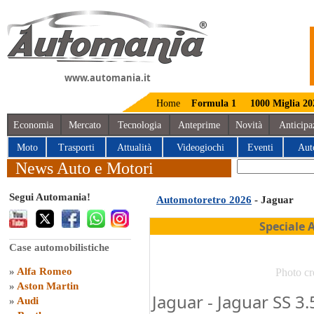
www.automania.it
Home
Formula 1
1000 Miglia 20
Economia
Mercato
Tecnologia
Anteprime
Novità
Anticipa
Moto
Trasporti
Attualità
Videogiochi
Eventi
Aut
News Auto e Motori
Segui Automania!
Automotoretro 2026
- Jaguar
Speciale 
Case automobilistiche
»
Alfa Romeo
Photo cr
»
Aston Martin
Jaguar - Jaguar SS 3.
»
Audi