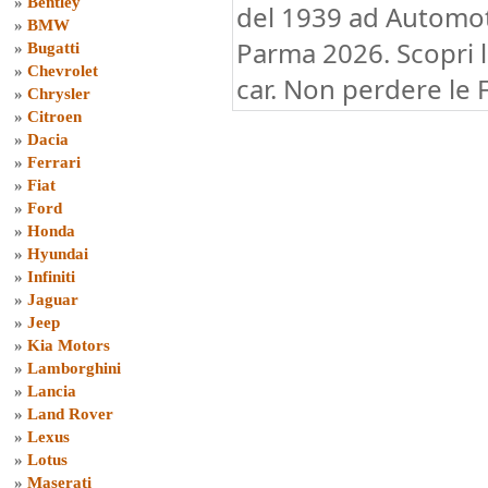
»
Bentley
del 1939 ad Automot
»
BMW
Parma 2026. Scopri l
»
Bugatti
»
Chevrolet
car. Non perdere le 
»
Chrysler
»
Citroen
»
Dacia
»
Ferrari
»
Fiat
»
Ford
»
Honda
»
Hyundai
»
Infiniti
»
Jaguar
»
Jeep
»
Kia Motors
»
Lamborghini
»
Lancia
»
Land Rover
»
Lexus
»
Lotus
»
Maserati