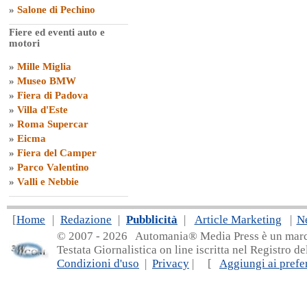
»
Salone di Pechino
Fiere ed eventi auto e
motori
»
Mille Miglia
»
Museo BMW
»
Fiera di Padova
»
Villa d'Este
»
Roma Supercar
»
Eicma
»
Fiera del Camper
»
Parco Valentino
»
Valli e Nebbie
[
Home
|
Redazione
|
Pubblicità
|
Article Marketing
|
N
© 2007 - 20
26 Automania® Media Press è un marchio 
Testata Giornalistica on line iscritta nel Registro d
Condizioni d'uso
|
Privacy
| [
Aggiungi ai prefer