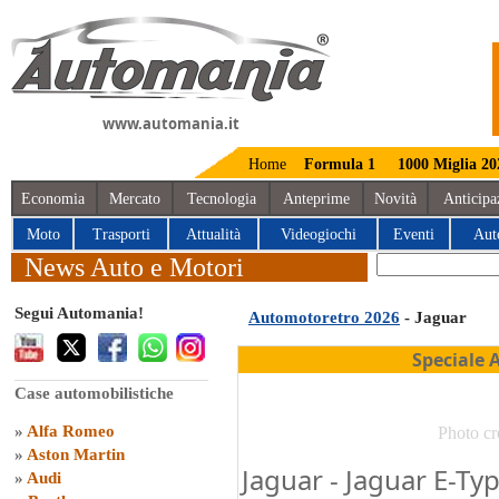
www.automania.it
Home
Formula 1
1000 Miglia 20
Economia
Mercato
Tecnologia
Anteprime
Novità
Anticipa
Moto
Trasporti
Attualità
Videogiochi
Eventi
Aut
News Auto e Motori
Segui Automania!
Automotoretro 2026
- Jaguar
Speciale 
Case automobilistiche
»
Alfa Romeo
Photo cr
»
Aston Martin
Jaguar - Jaguar E-Typ
»
Audi