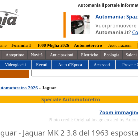
Automania il portale informat
Automania: Spaz
Vuoi promuovere la
Automania.it
?
Co
ome
Formula 1
1000 Miglia 2026
Automotoretrò
Assicurazioni
Anteprime
Novità
Anticipazioni
Elettriche
Ecologia
Saloni
Videogiochi
Eventi
Auto d'Epoca
Accessori
Prove e 
utomotoretro 2026
- Jaguar
Speciale Automotoretro
Zoom immagin
Photo credit: Original image created by Auto
aguar - Jaguar MK 2 3.8 del 1963 espost