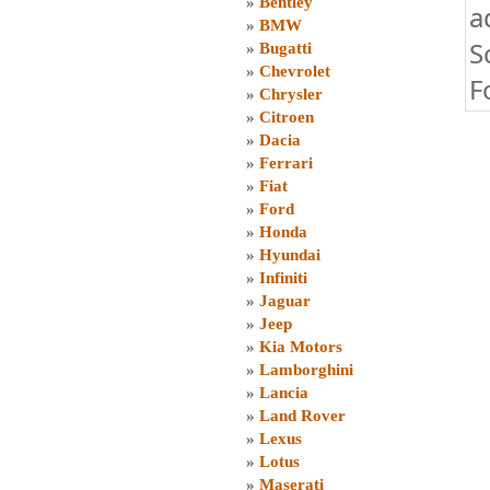
»
Bentley
a
»
BMW
S
»
Bugatti
»
Chevrolet
F
»
Chrysler
»
Citroen
»
Dacia
»
Ferrari
»
Fiat
»
Ford
»
Honda
»
Hyundai
»
Infiniti
»
Jaguar
»
Jeep
»
Kia Motors
»
Lamborghini
»
Lancia
»
Land Rover
»
Lexus
»
Lotus
»
Maserati