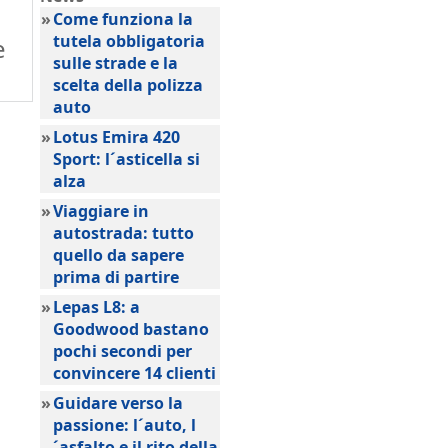
»
Come funziona la
tutela obbligatoria
e
sulle strade e la
scelta della polizza
auto
»
Lotus Emira 420
Sport: l´asticella si
alza
»
Viaggiare in
autostrada: tutto
quello da sapere
prima di partire
»
Lepas L8: a
Goodwood bastano
pochi secondi per
convincere 14 clienti
»
Guidare verso la
passione: l´auto, l
´asfalto e il rito della