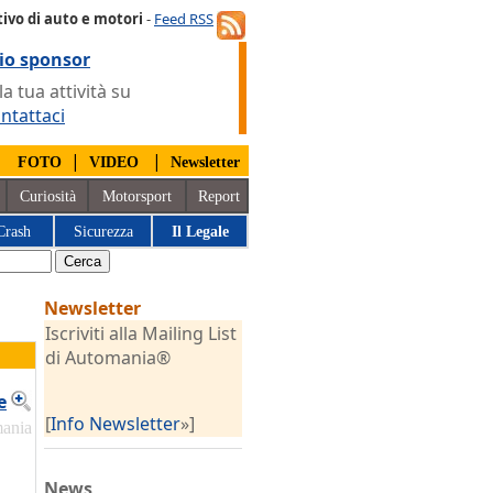
ivo di auto e motori
-
Feed RSS
io sponsor
 tua attività su
ntattaci
|
|
|
FOTO
VIDEO
Newsletter
Curiosità
Motorsport
Report
Crash
Sicurezza
Il Legale
Newsletter
Iscriviti alla Mailing List
di Automania®
e
[
Info Newsletter
»]
mania
a
News