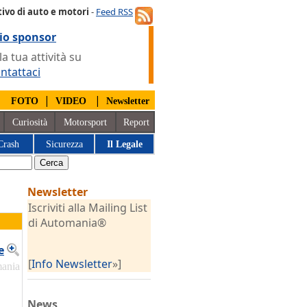
ivo di auto e motori
-
Feed RSS
io sponsor
 tua attività su
ntattaci
|
|
|
FOTO
VIDEO
Newsletter
Curiosità
Motorsport
Report
Crash
Sicurezza
Il Legale
Newsletter
Iscriviti alla Mailing List
di Automania®
e
[
Info Newsletter
»]
mania
News