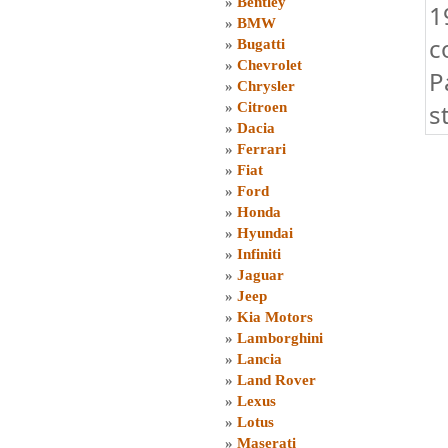
»
Bentley
1
»
BMW
c
»
Bugatti
»
Chevrolet
P
»
Chrysler
s
»
Citroen
»
Dacia
»
Ferrari
»
Fiat
»
Ford
»
Honda
»
Hyundai
»
Infiniti
»
Jaguar
»
Jeep
»
Kia Motors
»
Lamborghini
»
Lancia
»
Land Rover
»
Lexus
»
Lotus
»
Maserati