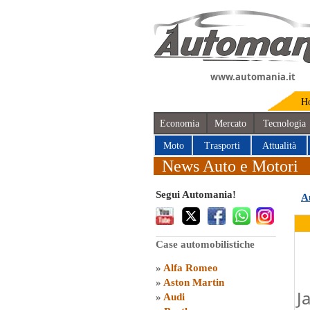
www.automania.it
H
Economia
Mercato
Tecnologia
Moto
Trasporti
Attualità
News Auto e Motori
Segui Automania!
A
Case automobilistiche
»
Alfa Romeo
»
Aston Martin
J
»
Audi