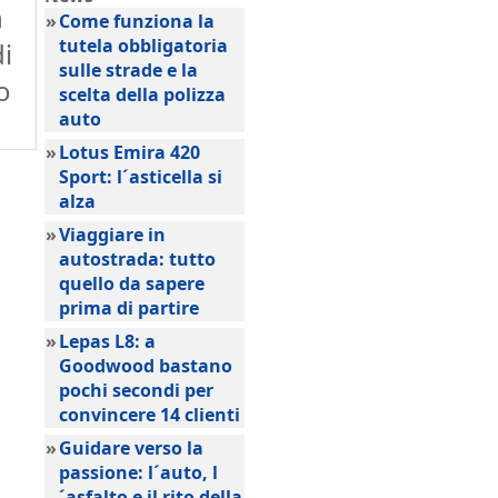
n
»
Come funziona la
tutela obbligatoria
i
sulle strade e la
o
scelta della polizza
auto
»
Lotus Emira 420
Sport: l´asticella si
alza
»
Viaggiare in
autostrada: tutto
quello da sapere
prima di partire
»
Lepas L8: a
Goodwood bastano
pochi secondi per
convincere 14 clienti
»
Guidare verso la
passione: l´auto, l
´asfalto e il rito della