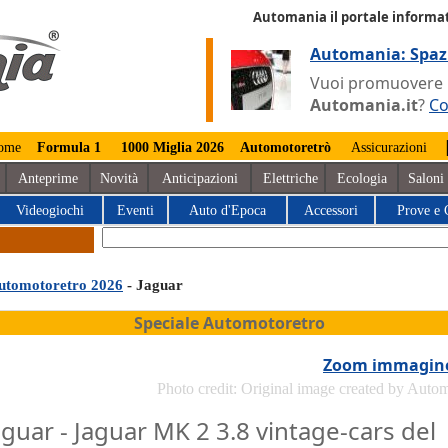
Automania il portale informat
Automania: Spaz
Vuoi promuovere la
Automania.it
?
Co
ome
Formula 1
1000 Miglia 2026
Automotoretrò
Assicurazioni
Anteprime
Novità
Anticipazioni
Elettriche
Ecologia
Saloni
Videogiochi
Eventi
Auto d'Epoca
Accessori
Prove e 
utomotoretro 2026
- Jaguar
Speciale Automotoretro
Zoom immagin
Photo credit: Original image created by Auto
aguar - Jaguar MK 2 3.8 vintage-cars del