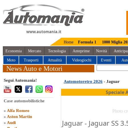
www.automania.it
Home
Formula 1
1000 Miglia 20
Economia
Mercato
Tecnologia
Anteprime
Novità
Anticipa
Moto
Trasporti
Attualità
Videogiochi
Eventi
Aut
News Auto e Motori
Segui Automania!
Automotoretro 2026
- Jaguar
Speciale 
Case automobilistiche
»
Alfa Romeo
Photo cr
»
Aston Martin
Jaguar - Jaguar SS 3
»
Audi