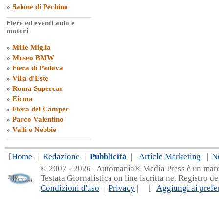
»
Salone di Pechino
Fiere ed eventi auto e
motori
»
Mille Miglia
»
Museo BMW
»
Fiera di Padova
»
Villa d'Este
»
Roma Supercar
»
Eicma
»
Fiera del Camper
»
Parco Valentino
»
Valli e Nebbie
[
Home
|
Redazione
|
Pubblicità
|
Article Marketing
|
N
© 2007 - 20
26 Automania® Media Press è un marchio 
Testata Giornalistica on line iscritta nel Registro d
Condizioni d'uso
|
Privacy
| [
Aggiungi ai prefer