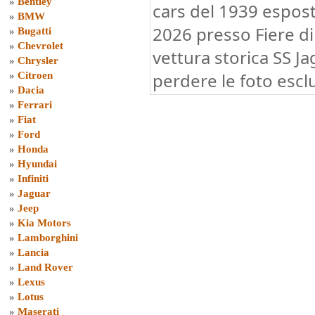
»
Bentley
cars del 1939 espos
»
BMW
2026 presso Fiere di
»
Bugatti
»
Chevrolet
vettura storica SS J
»
Chrysler
perdere le foto escl
»
Citroen
»
Dacia
»
Ferrari
»
Fiat
»
Ford
»
Honda
»
Hyundai
»
Infiniti
»
Jaguar
»
Jeep
»
Kia Motors
»
Lamborghini
»
Lancia
»
Land Rover
»
Lexus
»
Lotus
»
Maserati