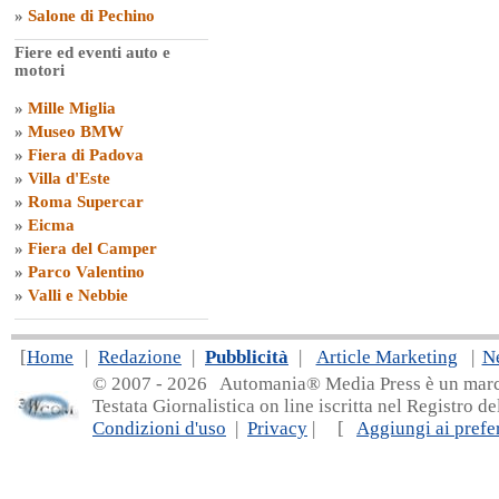
»
Salone di Pechino
Fiere ed eventi auto e
motori
»
Mille Miglia
»
Museo BMW
»
Fiera di Padova
»
Villa d'Este
»
Roma Supercar
»
Eicma
»
Fiera del Camper
»
Parco Valentino
»
Valli e Nebbie
[
Home
|
Redazione
|
Pubblicità
|
Article Marketing
|
N
© 2007 - 20
26 Automania® Media Press è un marchio 
Testata Giornalistica on line iscritta nel Registro d
Condizioni d'uso
|
Privacy
| [
Aggiungi ai prefer