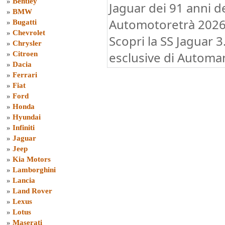
»
Bentley
Jaguar dei 91 anni d
»
BMW
Automotoretrà 2026 
»
Bugatti
»
Chevrolet
Scopri la SS Jaguar 3
»
Chrysler
esclusive di Automan
»
Citroen
»
Dacia
»
Ferrari
»
Fiat
»
Ford
»
Honda
»
Hyundai
»
Infiniti
»
Jaguar
»
Jeep
»
Kia Motors
»
Lamborghini
»
Lancia
»
Land Rover
»
Lexus
»
Lotus
»
Maserati