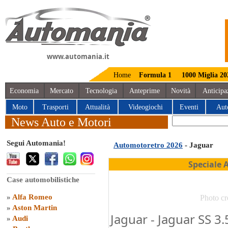
www.automania.it
Home
Formula 1
1000 Miglia 20
Economia
Mercato
Tecnologia
Anteprime
Novità
Anticipa
Moto
Trasporti
Attualità
Videogiochi
Eventi
Aut
News Auto e Motori
Segui Automania!
Automotoretro 2026
- Jaguar
Speciale 
Case automobilistiche
»
Alfa Romeo
Photo cr
»
Aston Martin
Jaguar - Jaguar SS 3.
»
Audi