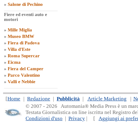
»
Salone di Pechino
Fiere ed eventi auto e
motori
»
Mille Miglia
»
Museo BMW
»
Fiera di Padova
»
Villa d'Este
»
Roma Supercar
»
Eicma
»
Fiera del Camper
»
Parco Valentino
»
Valli e Nebbie
[
Home
|
Redazione
|
Pubblicità
|
Article Marketing
|
N
© 2007 - 20
26 Automania® Media Press è un marchio 
Testata Giornalistica on line iscritta nel Registro d
Condizioni d'uso
|
Privacy
| [
Aggiungi ai prefer