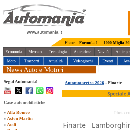
www.automania.it
Home
Formula 1
1000 Miglia 20
Economia
Mercato
Tecnologia
Anteprime
Novità
Anticipa
Moto
Trasporti
Attualità
Videogiochi
Eventi
Aut
News Auto e Motori
Segui Automania!
Automotoretro 2026
- Finarte
Speciale 
Case automobilistiche
»
Alfa Romeo
Photo cr
»
Aston Martin
Finarte - Lamborghi
»
Audi