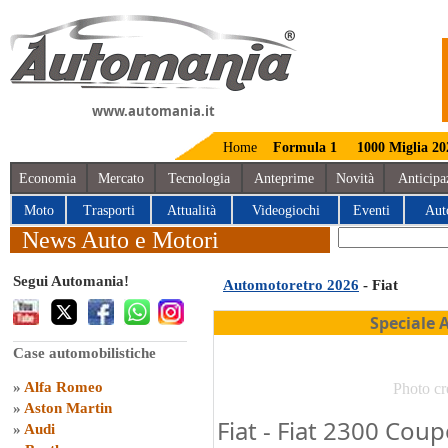
www.automania.it
Home
Formula 1
1000 Miglia 20
Economia
Mercato
Tecnologia
Anteprime
Novità
Anticipa
Moto
Trasporti
Attualità
Videogiochi
Eventi
Aut
News Auto e Motori
Segui Automania!
Automotoretro 2026
- Fiat
Speciale 
Case automobilistiche
»
Alfa Romeo
Photo cr
»
Aston Martin
Fiat - Fiat 2300 Cou
»
Audi