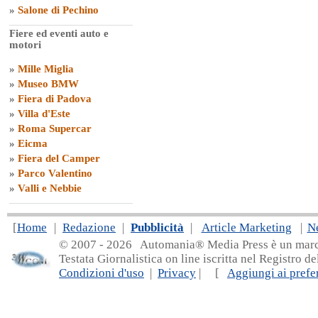
»
Salone di Pechino
Fiere ed eventi auto e
motori
»
Mille Miglia
»
Museo BMW
»
Fiera di Padova
»
Villa d'Este
»
Roma Supercar
»
Eicma
»
Fiera del Camper
»
Parco Valentino
»
Valli e Nebbie
[
Home
|
Redazione
|
Pubblicità
|
Article Marketing
|
N
© 2007 - 20
26 Automania® Media Press è un marchio 
Testata Giornalistica on line iscritta nel Registro d
Condizioni d'uso
|
Privacy
| [
Aggiungi ai prefer