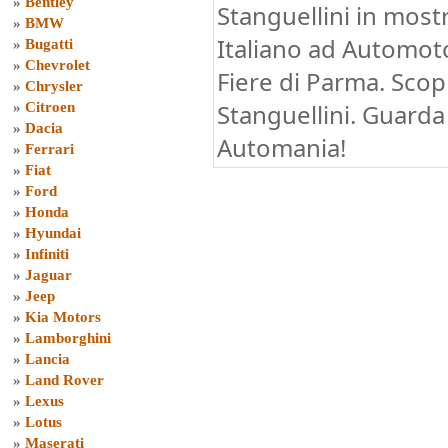
»
Bentley
Stanguellini in mostr
»
BMW
Italiano ad Automot
»
Bugatti
»
Chevrolet
Fiere di Parma. Scop
»
Chrysler
Stanguellini. Guarda 
»
Citroen
»
Dacia
Automania!
»
Ferrari
»
Fiat
»
Ford
»
Honda
»
Hyundai
»
Infiniti
»
Jaguar
»
Jeep
»
Kia Motors
»
Lamborghini
»
Lancia
»
Land Rover
»
Lexus
»
Lotus
»
Maserati