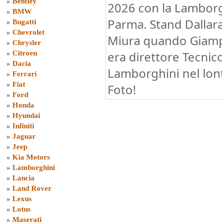
»
Bentley
2026 con la Lamborgh
»
BMW
Parma. Stand Dallar
»
Bugatti
»
Chevrolet
Miura quando Giampa
»
Chrysler
era direttore Tecnic
»
Citroen
»
Dacia
Lamborghini nel lon
»
Ferrari
»
Fiat
Foto!
»
Ford
»
Honda
»
Hyundai
»
Infiniti
»
Jaguar
»
Jeep
»
Kia Motors
»
Lamborghini
»
Lancia
»
Land Rover
»
Lexus
»
Lotus
»
Maserati