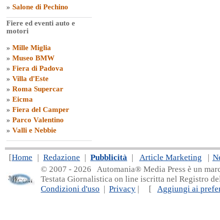
»
Salone di Pechino
Fiere ed eventi auto e
motori
»
Mille Miglia
»
Museo BMW
»
Fiera di Padova
»
Villa d'Este
»
Roma Supercar
»
Eicma
»
Fiera del Camper
»
Parco Valentino
»
Valli e Nebbie
[
Home
|
Redazione
|
Pubblicità
|
Article Marketing
|
N
© 2007 - 20
26 Automania® Media Press è un marchio 
Testata Giornalistica on line iscritta nel Registro d
Condizioni d'uso
|
Privacy
| [
Aggiungi ai prefer