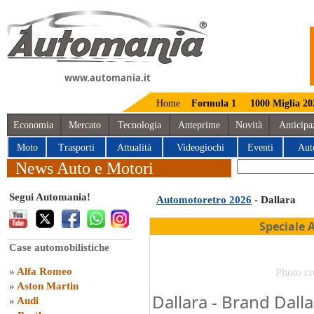
www.automania.it
Home
Formula 1
1000 Miglia 20
Economia
Mercato
Tecnologia
Anteprime
Novità
Anticipa
Moto
Trasporti
Attualità
Videogiochi
Eventi
Aut
News Auto e Motori
Segui Automania!
Automotoretro 2026
- Dallara
Speciale 
Case automobilistiche
»
Alfa Romeo
Photo cr
»
Aston Martin
Dallara - Brand Dal
»
Audi