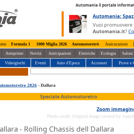
Automania il portale informat
Automania: Spaz
Vuoi promuovere la
Automania.it
?
Co
ome
Formula 1
1000 Miglia 2026
Automotoretrò
Assicurazioni
Anteprime
Novità
Anticipazioni
Elettriche
Ecologia
Saloni
Videogiochi
Eventi
Auto d'Epoca
Accessori
Prove e 
utomotoretro 2026
- Dallara
Speciale Automotoretro
Zoom immagin
Photo credit: Original image created by Auto
allara - Rolling Chassis dell Dallara