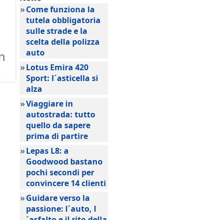
»
Come funziona la
tutela obbligatoria
sulle strade e la
scelta della polizza
auto
n
»
Lotus Emira 420
Sport: l´asticella si
alza
»
Viaggiare in
autostrada: tutto
quello da sapere
prima di partire
»
Lepas L8: a
Goodwood bastano
pochi secondi per
convincere 14 clienti
»
Guidare verso la
passione: l´auto, l
´asfalto e il rito della