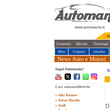
www.automania.it
H
Economia
Mercato
Tecnologia
Moto
Trasporti
Attualità
News Auto e Motori
Segui Automania!
A
Case automobilistiche
»
Alfa Romeo
»
Aston Martin
D
»
Audi