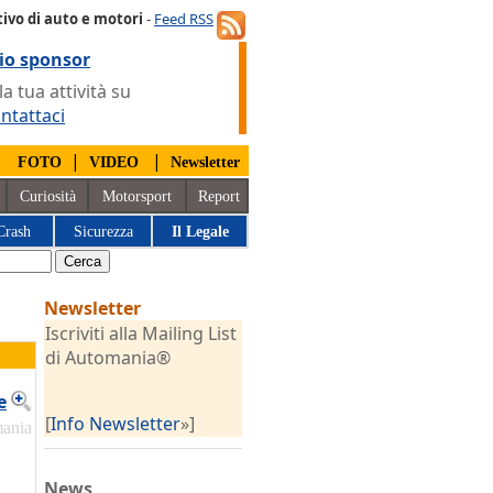
ivo di auto e motori
-
Feed RSS
io sponsor
 tua attività su
ntattaci
|
|
|
FOTO
VIDEO
Newsletter
Curiosità
Motorsport
Report
Crash
Sicurezza
Il Legale
Newsletter
Iscriviti alla Mailing List
di Automania®
e
[
Info Newsletter
»]
mania
News