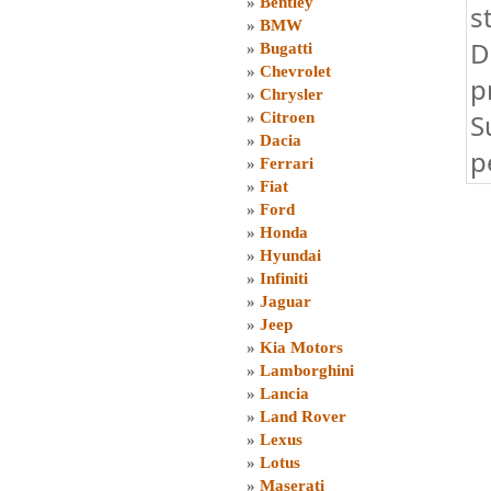
»
Bentley
s
»
BMW
D
»
Bugatti
»
Chevrolet
p
»
Chrysler
S
»
Citroen
»
Dacia
p
»
Ferrari
»
Fiat
»
Ford
»
Honda
»
Hyundai
»
Infiniti
»
Jaguar
»
Jeep
»
Kia Motors
»
Lamborghini
»
Lancia
»
Land Rover
»
Lexus
»
Lotus
»
Maserati