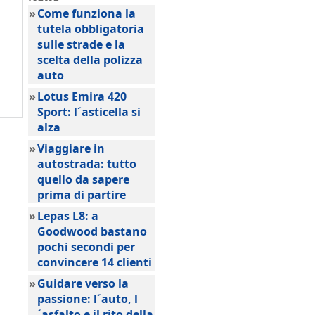
»
Come funziona la
tutela obbligatoria
sulle strade e la
scelta della polizza
auto
»
Lotus Emira 420
Sport: l´asticella si
alza
»
Viaggiare in
autostrada: tutto
quello da sapere
prima di partire
»
Lepas L8: a
Goodwood bastano
pochi secondi per
convincere 14 clienti
»
Guidare verso la
passione: l´auto, l
´asfalto e il rito della