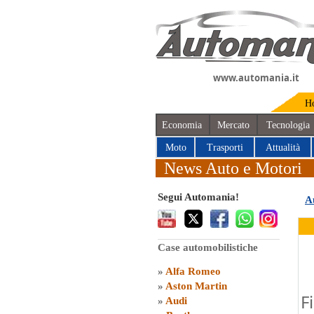
www.automania.it
H
Economia
Mercato
Tecnologia
Moto
Trasporti
Attualità
News Auto e Motori
Segui Automania!
A
Case automobilistiche
»
Alfa Romeo
»
Aston Martin
F
»
Audi