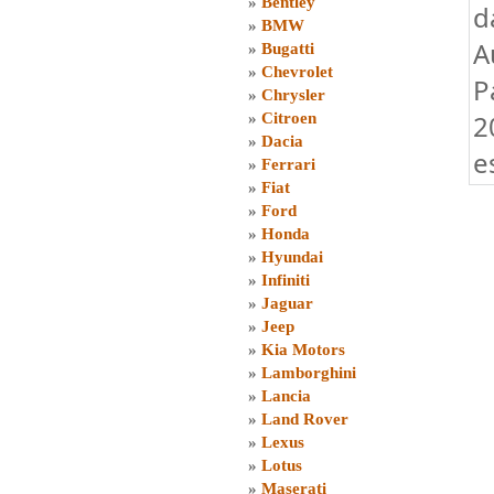
»
Bentley
d
»
BMW
A
»
Bugatti
»
Chevrolet
P
»
Chrysler
2
»
Citroen
»
Dacia
e
»
Ferrari
»
Fiat
»
Ford
»
Honda
»
Hyundai
»
Infiniti
»
Jaguar
»
Jeep
»
Kia Motors
»
Lamborghini
»
Lancia
»
Land Rover
»
Lexus
»
Lotus
»
Maserati