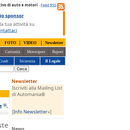
ivo di auto e motori
-
Feed RSS
io sponsor
 tua attività su
ntattaci
|
|
|
FOTO
VIDEO
Newsletter
Curiosità
Motorsport
Report
Crash
Sicurezza
Il Legale
Newsletter
Iscriviti alla Mailing List
di Automania®
e
[
Info Newsletter
»]
mania
ste
News