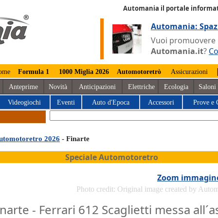
Automania il portale informat
Automania: Spaz
Vuoi promuovere la
Automania.it
?
Co
ome
Formula 1
1000 Miglia 2026
Automotoretrò
Assicurazioni
Anteprime
Novità
Anticipazioni
Elettriche
Ecologia
Saloni
Videogiochi
Eventi
Auto d'Epoca
Accessori
Prove e 
utomotoretro 2026
- Finarte
Speciale Automotoretro
Zoom immagin
Photo credit: Original image created by Auto
inarte - Ferrari 612 Scaglietti messa all´a