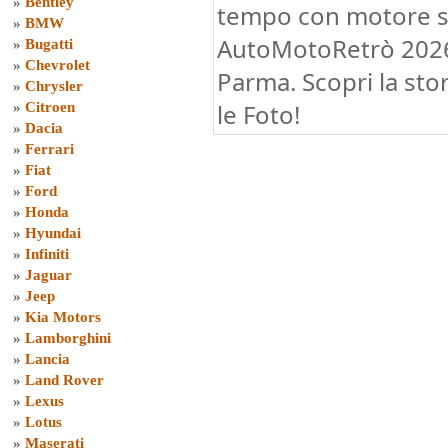
»
Bentley
tempo con motore st
»
BMW
AutoMotoRetrò 2026 
»
Bugatti
»
Chevrolet
Parma. Scopri la stor
»
Chrysler
le Foto!
»
Citroen
»
Dacia
»
Ferrari
»
Fiat
»
Ford
»
Honda
»
Hyundai
»
Infiniti
»
Jaguar
»
Jeep
»
Kia Motors
»
Lamborghini
»
Lancia
»
Land Rover
»
Lexus
»
Lotus
»
Maserati