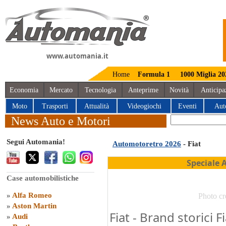
www.automania.it
Home
Formula 1
1000 Miglia 20
Economia
Mercato
Tecnologia
Anteprime
Novità
Anticipa
Moto
Trasporti
Attualità
Videogiochi
Eventi
Aut
News Auto e Motori
Segui Automania!
Automotoretro 2026
- Fiat
Speciale 
Case automobilistiche
»
Alfa Romeo
Photo cr
»
Aston Martin
Fiat - Brand storici 
»
Audi