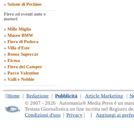
»
Salone di Pechino
Fiere ed eventi auto e
motori
»
Mille Miglia
»
Museo BMW
»
Fiera di Padova
»
Villa d'Este
»
Roma Supercar
»
Eicma
»
Fiera del Camper
»
Parco Valentino
»
Valli e Nebbie
[
Home
|
Redazione
|
Pubblicità
|
Article Marketing
|
N
© 2007 - 20
26 Automania® Media Press è un marchio 
Testata Giornalistica on line iscritta nel Registro d
Condizioni d'uso
|
Privacy
| [
Aggiungi ai prefer