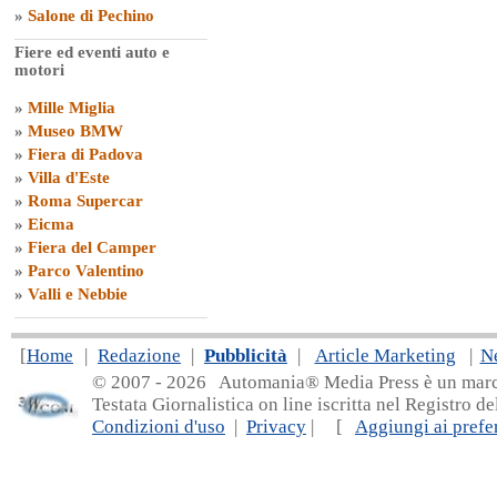
»
Salone di Pechino
Fiere ed eventi auto e
motori
»
Mille Miglia
»
Museo BMW
»
Fiera di Padova
»
Villa d'Este
»
Roma Supercar
»
Eicma
»
Fiera del Camper
»
Parco Valentino
»
Valli e Nebbie
[
Home
|
Redazione
|
Pubblicità
|
Article Marketing
|
N
© 2007 - 20
26 Automania® Media Press è un marchio 
Testata Giornalistica on line iscritta nel Registro d
Condizioni d'uso
|
Privacy
| [
Aggiungi ai prefer