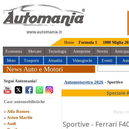
www.automania.it
Home
Formula 1
1000 Miglia 20
Economia
Mercato
Tecnologia
Anteprime
Novità
Anticipa
Moto
Trasporti
Attualità
Videogiochi
Eventi
Aut
News Auto e Motori
Segui Automania!
Automotoretro 2026
- Sportive
Speciale 
Case automobilistiche
»
Alfa Romeo
Photo cr
»
Aston Martin
Sportive - Ferrari F4
»
Audi