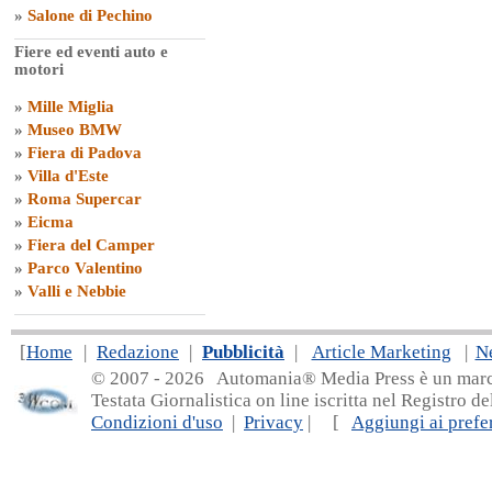
»
Salone di Pechino
Fiere ed eventi auto e
motori
»
Mille Miglia
»
Museo BMW
»
Fiera di Padova
»
Villa d'Este
»
Roma Supercar
»
Eicma
»
Fiera del Camper
»
Parco Valentino
»
Valli e Nebbie
[
Home
|
Redazione
|
Pubblicità
|
Article Marketing
|
N
© 2007 - 20
26 Automania® Media Press è un marchio 
Testata Giornalistica on line iscritta nel Registro d
Condizioni d'uso
|
Privacy
| [
Aggiungi ai prefer