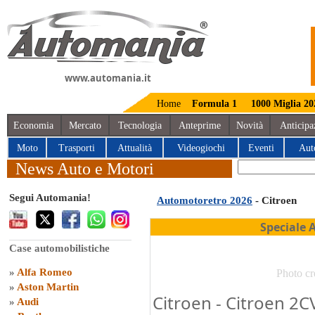
www.automania.it
Home
Formula 1
1000 Miglia 20
Economia
Mercato
Tecnologia
Anteprime
Novità
Anticipa
Moto
Trasporti
Attualità
Videogiochi
Eventi
Aut
News Auto e Motori
Segui Automania!
Automotoretro 2026
- Citroen
Speciale 
Case automobilistiche
»
Alfa Romeo
Photo cr
»
Aston Martin
Citroen - Citroen 2C
»
Audi