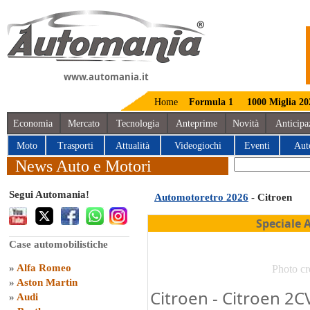
www.automania.it
Home
Formula 1
1000 Miglia 20
Economia
Mercato
Tecnologia
Anteprime
Novità
Anticipa
Moto
Trasporti
Attualità
Videogiochi
Eventi
Aut
News Auto e Motori
Segui Automania!
Automotoretro 2026
- Citroen
Speciale 
Case automobilistiche
»
Alfa Romeo
Photo cr
»
Aston Martin
Citroen - Citroen 2C
»
Audi