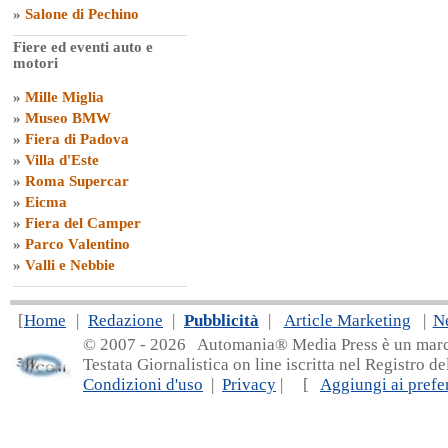
»
Salone di Pechino
Fiere ed eventi auto e
motori
»
Mille Miglia
»
Museo BMW
»
Fiera di Padova
»
Villa d'Este
»
Roma Supercar
»
Eicma
»
Fiera del Camper
»
Parco Valentino
»
Valli e Nebbie
[
Home
|
Redazione
|
Pubblicità
|
Article Marketing
|
N
© 2007 - 20
26 Automania® Media Press è un marchio 
Testata Giornalistica on line iscritta nel Registro d
Condizioni d'uso
|
Privacy
| [
Aggiungi ai prefer