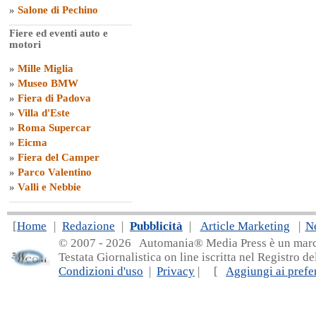
»
Salone di Pechino
Fiere ed eventi auto e
motori
»
Mille Miglia
»
Museo BMW
»
Fiera di Padova
»
Villa d'Este
»
Roma Supercar
»
Eicma
»
Fiera del Camper
»
Parco Valentino
»
Valli e Nebbie
[
Home
|
Redazione
|
Pubblicità
|
Article Marketing
|
N
© 2007 - 20
26 Automania® Media Press è un marchio 
Testata Giornalistica on line iscritta nel Registro d
Condizioni d'uso
|
Privacy
| [
Aggiungi ai prefer