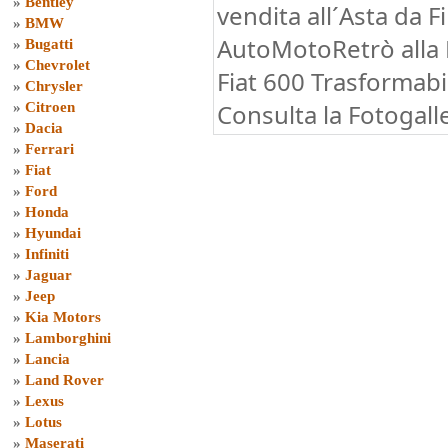
»
Bentley
vendita all´Asta da F
»
BMW
AutoMotoRetrò alla F
»
Bugatti
»
Chevrolet
Fiat 600 Trasformabi
»
Chrysler
Consulta la Fotogalle
»
Citroen
»
Dacia
»
Ferrari
»
Fiat
»
Ford
»
Honda
»
Hyundai
»
Infiniti
»
Jaguar
»
Jeep
»
Kia Motors
»
Lamborghini
»
Lancia
»
Land Rover
»
Lexus
»
Lotus
»
Maserati