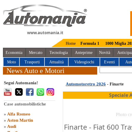
www.automania.it
Home
Formula 1
1000 Miglia 20
Economia
Mercato
Tecnologia
Anteprime
Novità
Anticipa
Moto
Trasporti
Attualità
Videogiochi
Eventi
Aut
News Auto e Motori
Segui Automania!
Automotoretro 2026
- Finarte
Speciale 
Case automobilistiche
»
Alfa Romeo
Photo cr
»
Aston Martin
Finarte - Fiat 600 Tr
»
Audi