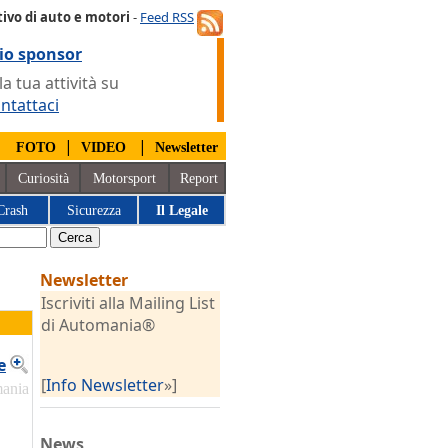
ivo di auto e motori
-
Feed RSS
io sponsor
 tua attività su
ntattaci
|
|
|
FOTO
VIDEO
Newsletter
Curiosità
Motorsport
Report
Crash
Sicurezza
Il Legale
Newsletter
Iscriviti alla Mailing List
di Automania®
e
[
Info Newsletter
»]
mania
News