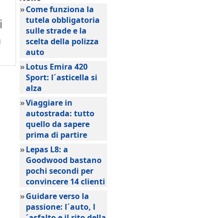
»
Come funziona la
tutela obbligatoria
i
sulle strade e la
a
scelta della polizza
auto
»
Lotus Emira 420
Sport: l´asticella si
alza
»
Viaggiare in
autostrada: tutto
quello da sapere
prima di partire
»
Lepas L8: a
Goodwood bastano
pochi secondi per
convincere 14 clienti
»
Guidare verso la
passione: l´auto, l
´asfalto e il rito della