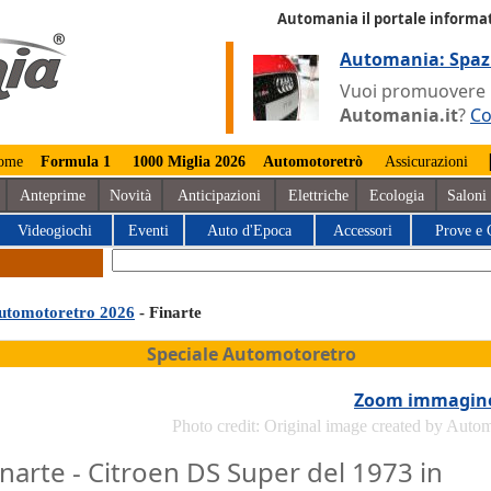
Automania il portale informat
Automania: Spaz
Vuoi promuovere la
Automania.it
?
Co
ome
Formula 1
1000 Miglia 2026
Automotoretrò
Assicurazioni
Anteprime
Novità
Anticipazioni
Elettriche
Ecologia
Saloni
Videogiochi
Eventi
Auto d'Epoca
Accessori
Prove e 
utomotoretro 2026
- Finarte
Speciale Automotoretro
Zoom immagin
Photo credit: Original image created by Auto
inarte - Citroen DS Super del 1973 in