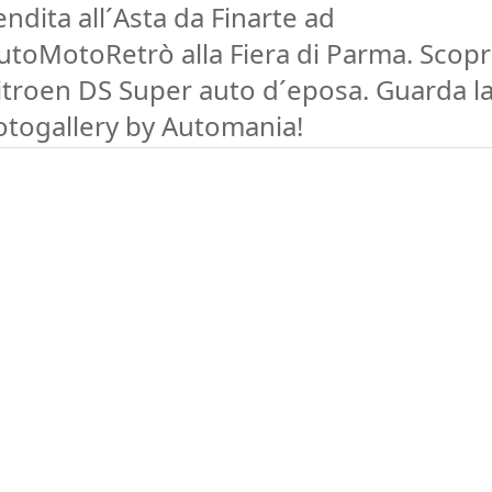
endita all´Asta da Finarte ad
utoMotoRetrò alla Fiera di Parma. Scopr
itroen DS Super auto d´eposa. Guarda l
otogallery by Automania!