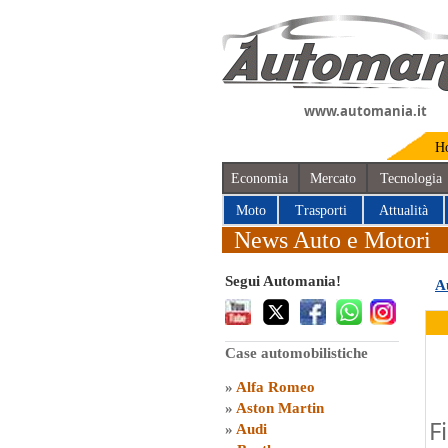
www.automania.it
H
Economia
Mercato
Tecnologia
Moto
Trasporti
Attualità
News Auto e Motori
Segui Automania!
A
Case automobilistiche
»
Alfa Romeo
»
Aston Martin
F
»
Audi