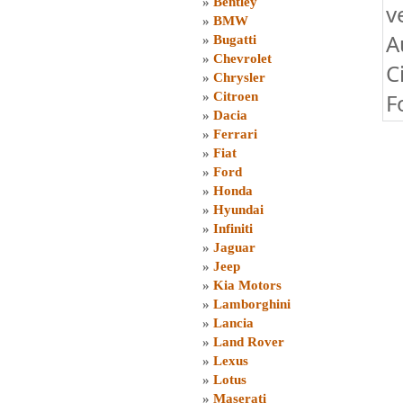
»
Bentley
v
»
BMW
A
»
Bugatti
»
Chevrolet
C
»
Chrysler
F
»
Citroen
»
Dacia
»
Ferrari
»
Fiat
»
Ford
»
Honda
»
Hyundai
»
Infiniti
»
Jaguar
»
Jeep
»
Kia Motors
»
Lamborghini
»
Lancia
»
Land Rover
»
Lexus
»
Lotus
»
Maserati