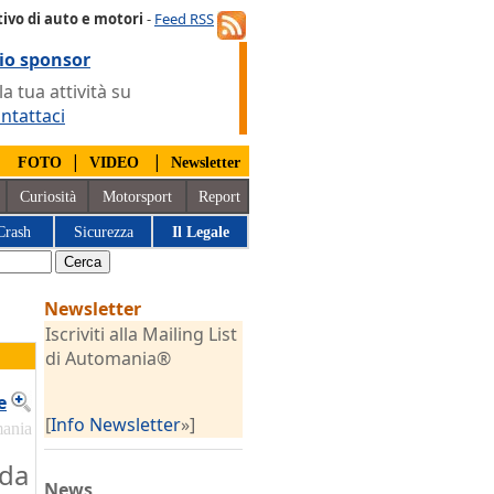
ivo di auto e motori
-
Feed RSS
io sponsor
 tua attività su
ntattaci
|
|
|
FOTO
VIDEO
Newsletter
Curiosità
Motorsport
Report
Crash
Sicurezza
Il Legale
Newsletter
Iscriviti alla Mailing List
di Automania®
e
[
Info Newsletter
»]
mania
 da
News