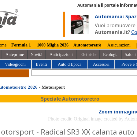
Automania il portale informat
Automania: Spaz
Vuoi promuovere la
Automania.it
?
Co
ome
Formula 1
1000 Miglia 2026
Automotoretrò
Assicurazioni
Anteprime
Novità
Anticipazioni
Elettriche
Ecologia
Saloni
Videogiochi
Eventi
Auto d'Epoca
Accessori
Prove e 
utomotoretro 2026
- Motorsport
Speciale Automotoretro
Zoom immagin
Photo credit: Original image created by Auto
otorsport - Radical SR3 XX calanta auto