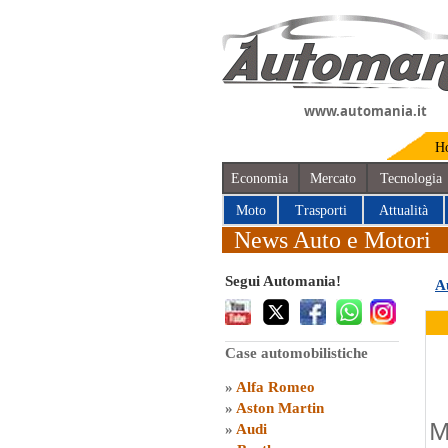
www.automania.it
H
Economia
Mercato
Tecnologia
Moto
Trasporti
Attualità
News Auto e Motori
Segui Automania!
A
Case automobilistiche
»
Alfa Romeo
»
Aston Martin
M
»
Audi