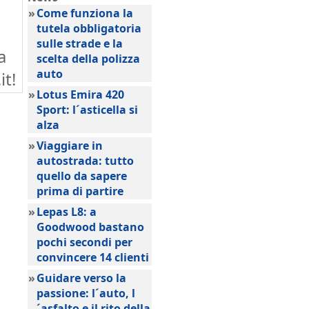
»
Come funziona la
tutela obbligatoria
sulle strade e la
a
scelta della polizza
auto
it!
»
Lotus Emira 420
Sport: l´asticella si
alza
»
Viaggiare in
autostrada: tutto
quello da sapere
prima di partire
»
Lepas L8: a
Goodwood bastano
pochi secondi per
convincere 14 clienti
»
Guidare verso la
passione: l´auto, l
´asfalto e il rito della