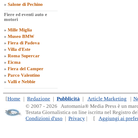
»
Salone di Pechino
Fiere ed eventi auto e
motori
»
Mille Miglia
»
Museo BMW
»
Fiera di Padova
»
Villa d'Este
»
Roma Supercar
»
Eicma
»
Fiera del Camper
»
Parco Valentino
»
Valli e Nebbie
[
Home
|
Redazione
|
Pubblicità
|
Article Marketing
|
N
© 2007 - 20
26 Automania® Media Press è un marchio 
Testata Giornalistica on line iscritta nel Registro d
Condizioni d'uso
|
Privacy
| [
Aggiungi ai prefer