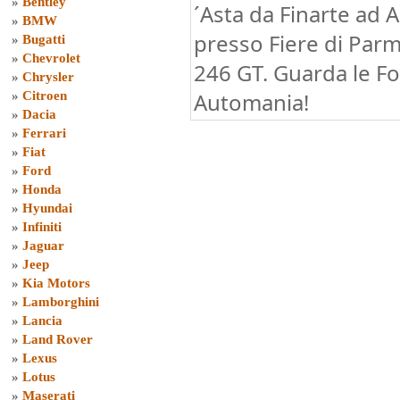
»
Bentley
´Asta da Finarte ad
»
BMW
presso Fiere di Parma
»
Bugatti
»
Chevrolet
246 GT. Guarda le Fo
»
Chrysler
Automania!
»
Citroen
»
Dacia
»
Ferrari
»
Fiat
»
Ford
»
Honda
»
Hyundai
»
Infiniti
»
Jaguar
»
Jeep
»
Kia Motors
»
Lamborghini
»
Lancia
»
Land Rover
»
Lexus
»
Lotus
»
Maserati