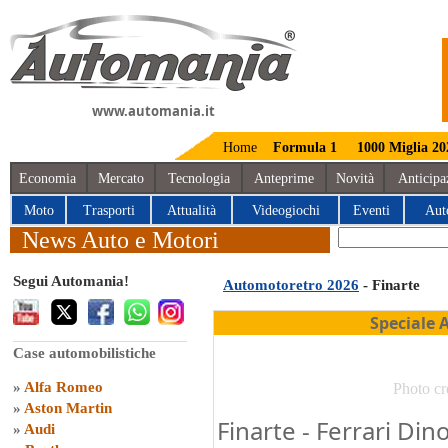
www.automania.it
Home
Formula 1
1000 Miglia 20
Economia
Mercato
Tecnologia
Anteprime
Novità
Anticipa
Moto
Trasporti
Attualità
Videogiochi
Eventi
Aut
News Auto e Motori
Segui Automania!
Automotoretro 2026
- Finarte
Speciale 
Case automobilistiche
»
Alfa Romeo
Photo cr
»
Aston Martin
Finarte - Ferrari Din
»
Audi