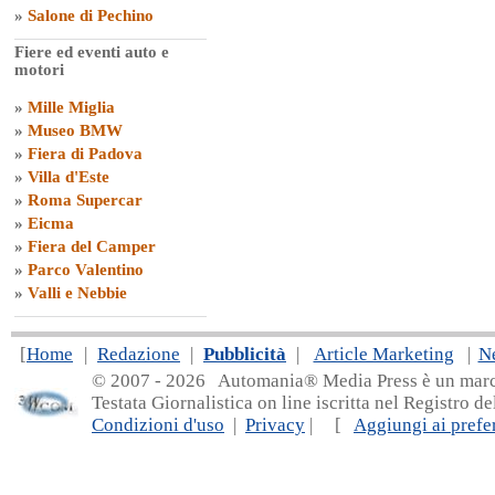
»
Salone di Pechino
Fiere ed eventi auto e
motori
»
Mille Miglia
»
Museo BMW
»
Fiera di Padova
»
Villa d'Este
»
Roma Supercar
»
Eicma
»
Fiera del Camper
»
Parco Valentino
»
Valli e Nebbie
[
Home
|
Redazione
|
Pubblicità
|
Article Marketing
|
N
© 2007 - 20
26 Automania® Media Press è un marchio 
Testata Giornalistica on line iscritta nel Registro d
Condizioni d'uso
|
Privacy
| [
Aggiungi ai prefer