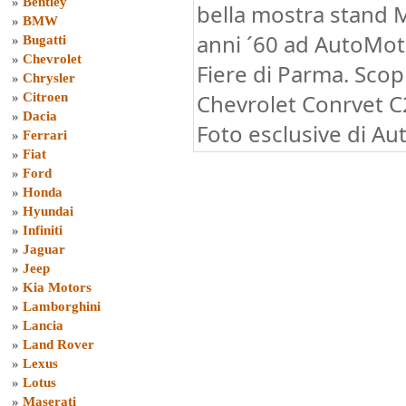
»
Bentley
bella mostra stand M
»
BMW
anni ´60 ad AutoMo
»
Bugatti
»
Chevrolet
Fiere di Parma. Scop
»
Chrysler
Chevrolet Conrvet C2
»
Citroen
»
Dacia
Foto esclusive di Au
»
Ferrari
»
Fiat
»
Ford
»
Honda
»
Hyundai
»
Infiniti
»
Jaguar
»
Jeep
»
Kia Motors
»
Lamborghini
»
Lancia
»
Land Rover
»
Lexus
»
Lotus
»
Maserati