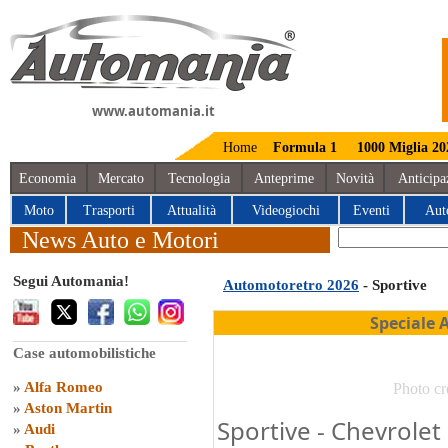
www.automania.it
Home
Formula 1
1000 Miglia 20
Economia
Mercato
Tecnologia
Anteprime
Novità
Anticipa
Moto
Trasporti
Attualità
Videogiochi
Eventi
Aut
News Auto e Motori
Segui Automania!
Automotoretro 2026
- Sportive
Speciale 
Case automobilistiche
»
Alfa Romeo
Photo cr
»
Aston Martin
Sportive - Chevrolet
»
Audi