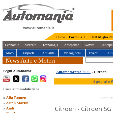
www.automania.it
Home
Formula 1
1000 Miglia 20
Economia
Mercato
Tecnologia
Anteprime
Novità
Anticipa
Moto
Trasporti
Attualità
Videogiochi
Eventi
Aut
News Auto e Motori
Segui Automania!
Automotoretro 2026
- Citroen
Speciale 
Case automobilistiche
»
Alfa Romeo
Photo cr
»
Aston Martin
Citroen - Citroen SG 
»
Audi