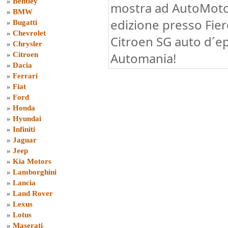
»
Bentley
mostra ad AutoMotoR
»
BMW
edizione presso Fier
»
Bugatti
»
Chevrolet
Citroen SG auto d´ep
»
Chrysler
Automania!
»
Citroen
»
Dacia
»
Ferrari
»
Fiat
»
Ford
»
Honda
»
Hyundai
»
Infiniti
»
Jaguar
»
Jeep
»
Kia Motors
»
Lamborghini
»
Lancia
»
Land Rover
»
Lexus
»
Lotus
»
Maserati