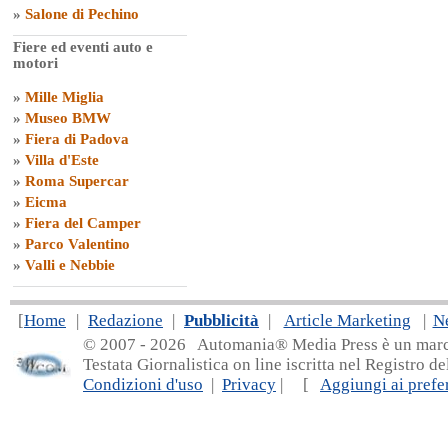
»
Salone di Pechino
Fiere ed eventi auto e
motori
»
Mille Miglia
»
Museo BMW
»
Fiera di Padova
»
Villa d'Este
»
Roma Supercar
»
Eicma
»
Fiera del Camper
»
Parco Valentino
»
Valli e Nebbie
[
Home
|
Redazione
|
Pubblicità
|
Article Marketing
|
N
© 2007 - 20
26 Automania® Media Press è un marchio 
Testata Giornalistica on line iscritta nel Registro d
Condizioni d'uso
|
Privacy
| [
Aggiungi ai prefer