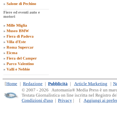
»
Salone di Pechino
Fiere ed eventi auto e
motori
»
Mille Miglia
»
Museo BMW
»
Fiera di Padova
»
Villa d'Este
»
Roma Supercar
»
Eicma
»
Fiera del Camper
»
Parco Valentino
»
Valli e Nebbie
[
Home
|
Redazione
|
Pubblicità
|
Article Marketing
|
N
© 2007 - 20
26 Automania® Media Press è un marchio 
Testata Giornalistica on line iscritta nel Registro d
Condizioni d'uso
|
Privacy
| [
Aggiungi ai prefer