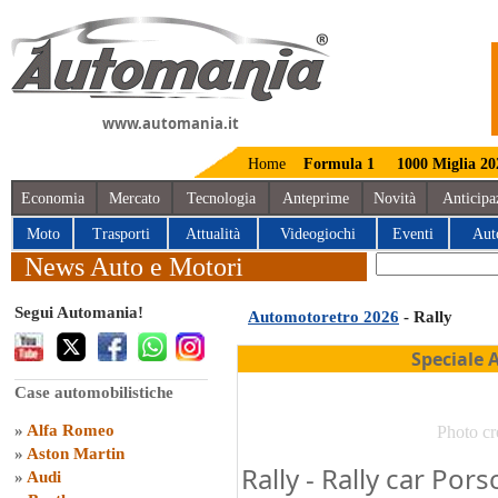
www.automania.it
Home
Formula 1
1000 Miglia 20
Economia
Mercato
Tecnologia
Anteprime
Novità
Anticipa
Moto
Trasporti
Attualità
Videogiochi
Eventi
Aut
News Auto e Motori
Segui Automania!
Automotoretro 2026
- Rally
Speciale 
Case automobilistiche
»
Alfa Romeo
Photo cr
»
Aston Martin
Rally - Rally car Por
»
Audi