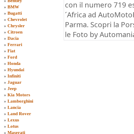
»
Bentley
con il numero 719 es
»
BMW
´Africa ad AutoMotoR
»
Bugatti
»
Chevrolet
Parma. Scopri la Por
»
Chrysler
le Foto by Automani
»
Citroen
»
Dacia
»
Ferrari
»
Fiat
»
Ford
»
Honda
»
Hyundai
»
Infiniti
»
Jaguar
»
Jeep
»
Kia Motors
»
Lamborghini
»
Lancia
»
Land Rover
»
Lexus
»
Lotus
»
Maserati