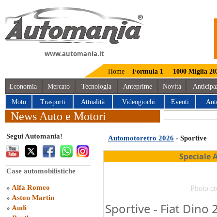
www.automania.it
Home
Formula 1
1000 Miglia 20
Economia
Mercato
Tecnologia
Anteprime
Novità
Anticipa
Moto
Trasporti
Attualità
Videogiochi
Eventi
Aut
News Auto e Motori
Segui Automania!
Automotoretro 2026
- Sportive
Speciale 
Case automobilistiche
»
Alfa Romeo
Photo cr
»
Aston Martin
Sportive - Fiat Dino 
»
Audi