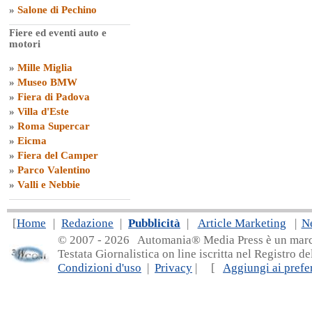
»
Salone di Pechino
Fiere ed eventi auto e
motori
»
Mille Miglia
»
Museo BMW
»
Fiera di Padova
»
Villa d'Este
»
Roma Supercar
»
Eicma
»
Fiera del Camper
»
Parco Valentino
»
Valli e Nebbie
[
Home
|
Redazione
|
Pubblicità
|
Article Marketing
|
N
© 2007 - 20
26 Automania® Media Press è un marchio 
Testata Giornalistica on line iscritta nel Registro d
Condizioni d'uso
|
Privacy
| [
Aggiungi ai prefer