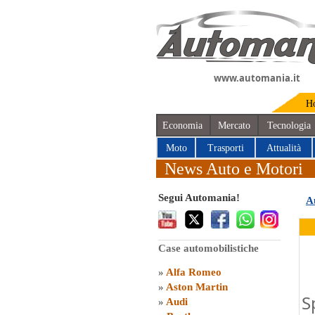
www.automania.it
H
Economia
Mercato
Tecnologia
Moto
Trasporti
Attualità
News Auto e Motori
Segui Automania!
A
Case automobilistiche
»
Alfa Romeo
»
Aston Martin
S
»
Audi