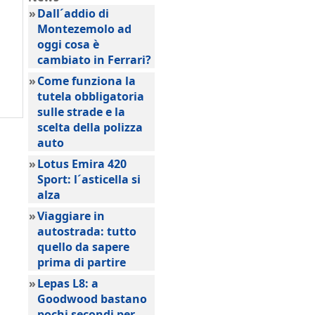
»
Dall´addio di
Montezemolo ad
oggi cosa è
cambiato in Ferrari?
»
Come funziona la
tutela obbligatoria
sulle strade e la
scelta della polizza
auto
»
Lotus Emira 420
Sport: l´asticella si
alza
»
Viaggiare in
autostrada: tutto
quello da sapere
prima di partire
»
Lepas L8: a
Goodwood bastano
pochi secondi per