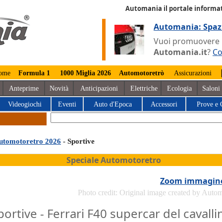
Automania il portale informat
Automania: Spaz
Vuoi promuovere la
Automania.it
?
Co
ome
Formula 1
1000 Miglia 2026
Automotoretrò
Assicurazioni
Anteprime
Novità
Anticipazioni
Elettriche
Ecologia
Saloni
Videogiochi
Eventi
Auto d'Epoca
Accessori
Prove e 
utomotoretro 2026
- Sportive
Speciale Automotoretro
Zoom immagin
Photo credit: Original image created by Auto
portive - Ferrari F40 supercar del cavalli