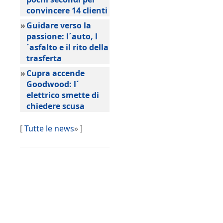
convincere 14 clienti
»
Guidare verso la
passione: l´auto, l
´asfalto e il rito della
trasferta
»
Cupra accende
Goodwood: l´
elettrico smette di
chiedere scusa
[
Tutte le news
» ]