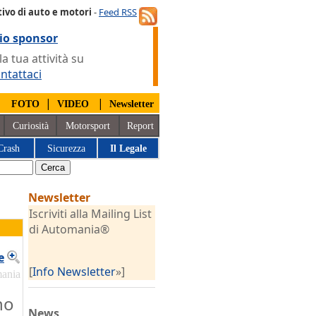
ivo di auto e motori
-
Feed RSS
io sponsor
 tua attività su
ntattaci
|
|
|
FOTO
VIDEO
Newsletter
Curiosità
Motorsport
Report
Crash
Sicurezza
Il Legale
Newsletter
Iscriviti alla Mailing List
di Automania®
e
[
Info Newsletter
»]
mania
no
News