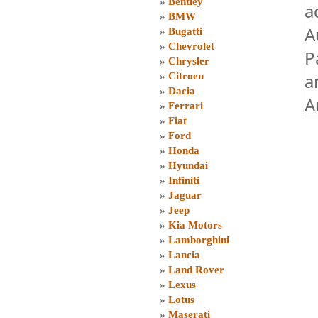
»
Bentley
a
»
BMW
A
»
Bugatti
»
Chevrolet
P
»
Chrysler
a
»
Citroen
»
Dacia
A
»
Ferrari
»
Fiat
»
Ford
»
Honda
»
Hyundai
»
Infiniti
»
Jaguar
»
Jeep
»
Kia Motors
»
Lamborghini
»
Lancia
»
Land Rover
»
Lexus
»
Lotus
»
Maserati