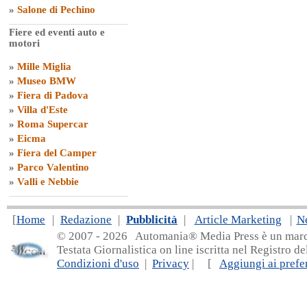
»
Salone di Pechino
Fiere ed eventi auto e
motori
»
Mille Miglia
»
Museo BMW
»
Fiera di Padova
»
Villa d'Este
»
Roma Supercar
»
Eicma
»
Fiera del Camper
»
Parco Valentino
»
Valli e Nebbie
[
Home
|
Redazione
|
Pubblicità
|
Article Marketing
|
N
© 2007 - 20
26 Automania® Media Press è un marchio 
Testata Giornalistica on line iscritta nel Registro d
Condizioni d'uso
|
Privacy
| [
Aggiungi ai prefer