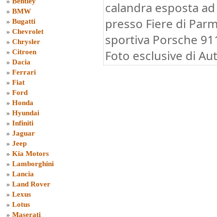
»
Bentley
calandra esposta a
»
BMW
presso Fiere di Parm
»
Bugatti
»
Chevrolet
sportiva Porsche 911
»
Chrysler
Foto esclusive di Au
»
Citroen
»
Dacia
»
Ferrari
»
Fiat
»
Ford
»
Honda
»
Hyundai
»
Infiniti
»
Jaguar
»
Jeep
»
Kia Motors
»
Lamborghini
»
Lancia
»
Land Rover
»
Lexus
»
Lotus
»
Maserati