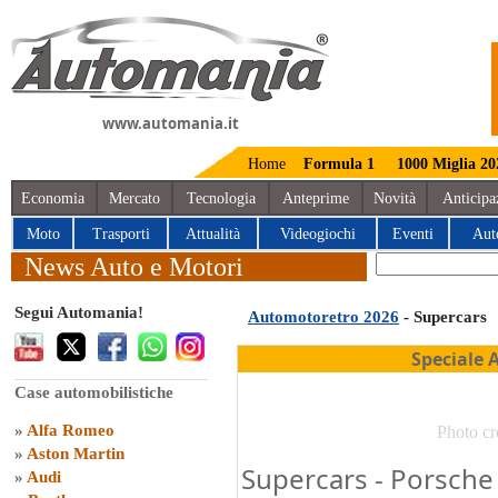
www.automania.it
Home
Formula 1
1000 Miglia 20
Economia
Mercato
Tecnologia
Anteprime
Novità
Anticipa
Moto
Trasporti
Attualità
Videogiochi
Eventi
Aut
News Auto e Motori
Segui Automania!
Automotoretro 2026
- Supercars
Speciale 
Case automobilistiche
»
Alfa Romeo
Photo cr
»
Aston Martin
Supercars - Porsche 
»
Audi