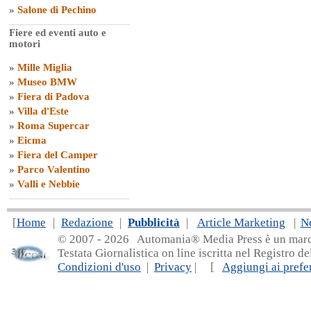
»
Salone di Pechino
Fiere ed eventi auto e
motori
»
Mille Miglia
»
Museo BMW
»
Fiera di Padova
»
Villa d'Este
»
Roma Supercar
»
Eicma
»
Fiera del Camper
»
Parco Valentino
»
Valli e Nebbie
[
Home
|
Redazione
|
Pubblicità
|
Article Marketing
|
N
© 2007 - 20
26 Automania® Media Press è un marchio 
Testata Giornalistica on line iscritta nel Registro d
Condizioni d'uso
|
Privacy
| [
Aggiungi ai prefer