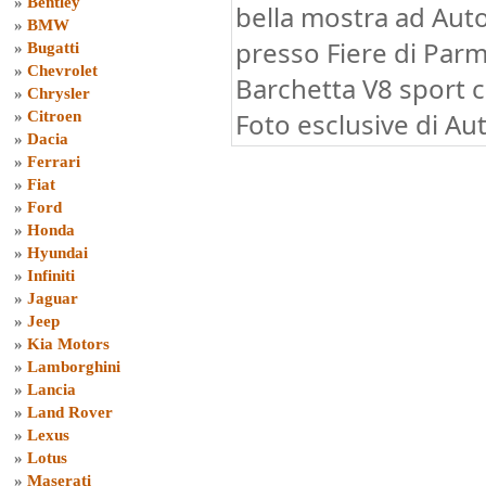
»
Bentley
bella mostra ad Au
»
BMW
presso Fiere di Parm
»
Bugatti
»
Chevrolet
Barchetta V8 sport c
»
Chrysler
Foto esclusive di Au
»
Citroen
»
Dacia
»
Ferrari
»
Fiat
»
Ford
»
Honda
»
Hyundai
»
Infiniti
»
Jaguar
»
Jeep
»
Kia Motors
»
Lamborghini
»
Lancia
»
Land Rover
»
Lexus
»
Lotus
»
Maserati