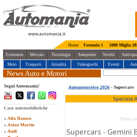
www.automania.it
Home
Formula 1
1000 Miglia 20
Economia
Mercato
Tecnologia
Anteprime
Novità
Anticipa
Moto
Trasporti
Attualità
Videogiochi
Eventi
Aut
News Auto e Motori
Segui Automania!
Automotoretro 2026
- Supercars
Speciale 
Case automobilistiche
»
Alfa Romeo
Photo cr
»
Aston Martin
Supercars - Gemini B
»
Audi