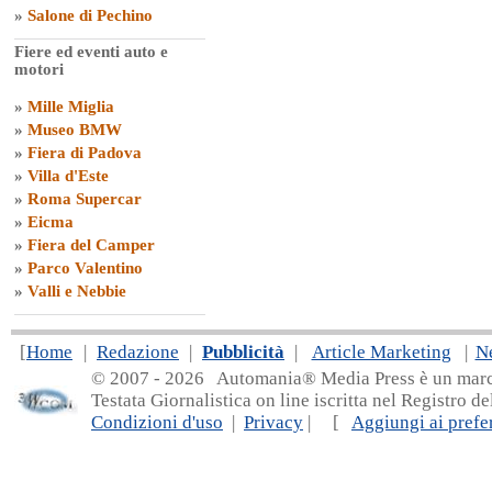
»
Salone di Pechino
Fiere ed eventi auto e
motori
»
Mille Miglia
»
Museo BMW
»
Fiera di Padova
»
Villa d'Este
»
Roma Supercar
»
Eicma
»
Fiera del Camper
»
Parco Valentino
»
Valli e Nebbie
[
Home
|
Redazione
|
Pubblicità
|
Article Marketing
|
N
© 2007 - 20
26 Automania® Media Press è un marchio 
Testata Giornalistica on line iscritta nel Registro d
Condizioni d'uso
|
Privacy
| [
Aggiungi ai prefer