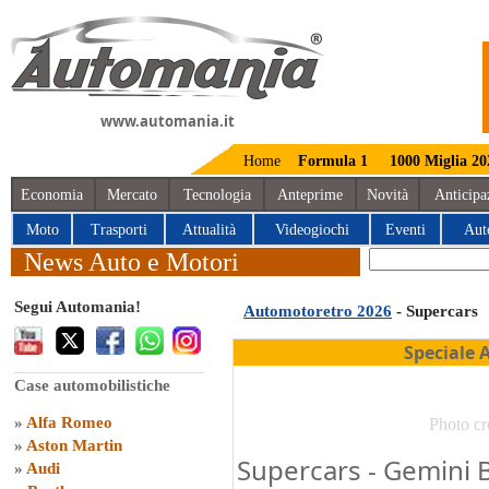
www.automania.it
Home
Formula 1
1000 Miglia 20
Economia
Mercato
Tecnologia
Anteprime
Novità
Anticipa
Moto
Trasporti
Attualità
Videogiochi
Eventi
Aut
News Auto e Motori
Segui Automania!
Automotoretro 2026
- Supercars
Speciale 
Case automobilistiche
»
Alfa Romeo
Photo cr
»
Aston Martin
Supercars - Gemini 
»
Audi