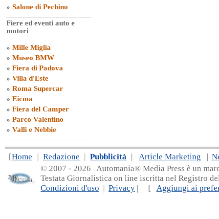
»
Salone di Pechino
Fiere ed eventi auto e
motori
»
Mille Miglia
»
Museo BMW
»
Fiera di Padova
»
Villa d'Este
»
Roma Supercar
»
Eicma
»
Fiera del Camper
»
Parco Valentino
»
Valli e Nebbie
[
Home
|
Redazione
|
Pubblicità
|
Article Marketing
|
N
© 2007 - 20
26 Automania® Media Press è un marchio 
Testata Giornalistica on line iscritta nel Registro d
Condizioni d'uso
|
Privacy
| [
Aggiungi ai prefer