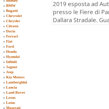
»
Bentley
2019 esposta ad Au
»
BMW
presso le Fiere di P
»
Bugatti
»
Chevrolet
Dallara Stradale. Gua
»
Chrysler
»
Citroen
»
Dacia
»
Ferrari
»
Fiat
»
Ford
»
Honda
»
Hyundai
»
Infiniti
»
Jaguar
»
Jeep
»
Kia Motors
»
Lamborghini
»
Lancia
»
Land Rover
»
Lexus
»
Lotus
»
Maserati