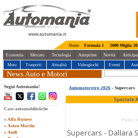
www.automania.it
Home
Formula 1
1000 Miglia 20
Economia
Mercato
Tecnologia
Anteprime
Novità
Anticipa
Moto
Trasporti
Attualità
Videogiochi
Eventi
Aut
News Auto e Motori
Segui Automania!
Automotoretro 2026
- Supercars
Speciale 
Case automobilistiche
»
Alfa Romeo
Photo cr
»
Aston Martin
Supercars - Dallara 
»
Audi