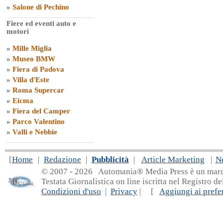
»
Salone di Pechino
Fiere ed eventi auto e
motori
»
Mille Miglia
»
Museo BMW
»
Fiera di Padova
»
Villa d'Este
»
Roma Supercar
»
Eicma
»
Fiera del Camper
»
Parco Valentino
»
Valli e Nebbie
[
Home
|
Redazione
|
Pubblicità
|
Article Marketing
|
N
© 2007 - 20
26 Automania® Media Press è un marchio 
Testata Giornalistica on line iscritta nel Registro d
Condizioni d'uso
|
Privacy
| [
Aggiungi ai prefer