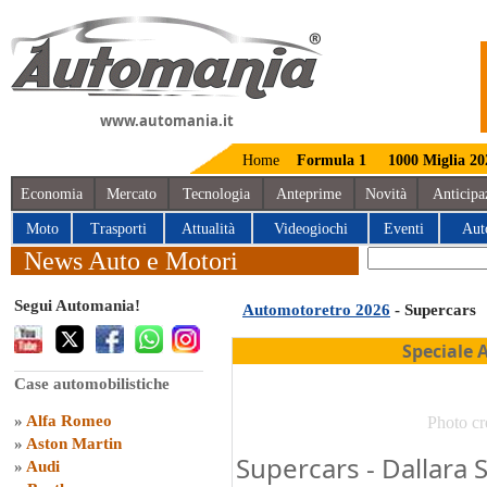
www.automania.it
Home
Formula 1
1000 Miglia 20
Economia
Mercato
Tecnologia
Anteprime
Novità
Anticipa
Moto
Trasporti
Attualità
Videogiochi
Eventi
Aut
News Auto e Motori
Segui Automania!
Automotoretro 2026
- Supercars
Speciale 
Case automobilistiche
»
Alfa Romeo
Photo cr
»
Aston Martin
Supercars - Dallara 
»
Audi