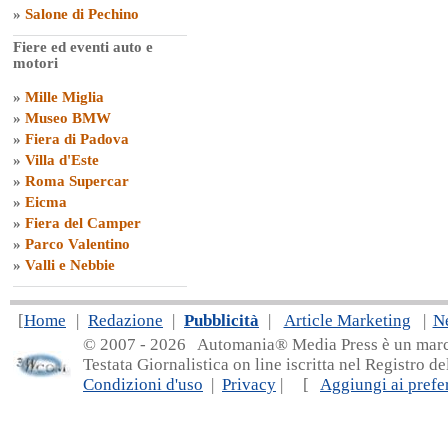
»
Salone di Pechino
Fiere ed eventi auto e
motori
»
Mille Miglia
»
Museo BMW
»
Fiera di Padova
»
Villa d'Este
»
Roma Supercar
»
Eicma
»
Fiera del Camper
»
Parco Valentino
»
Valli e Nebbie
[
Home
|
Redazione
|
Pubblicità
|
Article Marketing
|
N
© 2007 - 20
26 Automania® Media Press è un marchio 
Testata Giornalistica on line iscritta nel Registro d
Condizioni d'uso
|
Privacy
| [
Aggiungi ai prefer