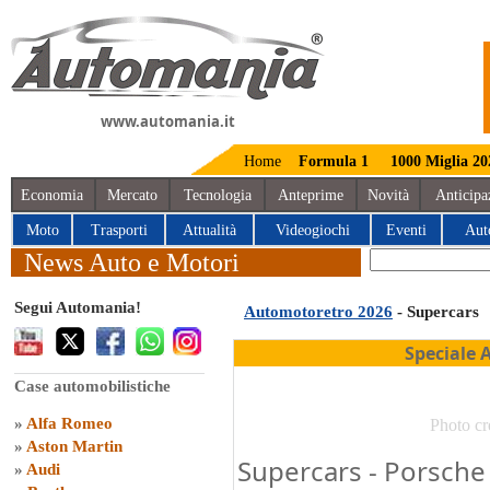
www.automania.it
Home
Formula 1
1000 Miglia 20
Economia
Mercato
Tecnologia
Anteprime
Novità
Anticipa
Moto
Trasporti
Attualità
Videogiochi
Eventi
Aut
News Auto e Motori
Segui Automania!
Automotoretro 2026
- Supercars
Speciale 
Case automobilistiche
»
Alfa Romeo
Photo cr
»
Aston Martin
Supercars - Porsche
»
Audi