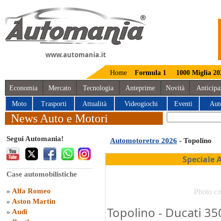
www.automania.it
Home
Formula 1
1000 Miglia 20
Economia
Mercato
Tecnologia
Anteprime
Novità
Anticipa
Moto
Trasporti
Attualità
Videogiochi
Eventi
Aut
News Auto e Motori
Segui Automania!
Automotoretro 2026
- Topolino
Speciale 
Case automobilistiche
»
Alfa Romeo
Photo cr
»
Aston Martin
Topolino - Ducati 3
»
Audi