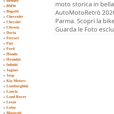
»
Bentley
moto storica in bell
»
BMW
AutoMotoRetrò 2026 
»
Bugatti
»
Chevrolet
Parma. Scopri la bik
»
Chrysler
Guarda le Foto esclu
»
Citroen
»
Dacia
»
Ferrari
»
Fiat
»
Ford
»
Honda
»
Hyundai
»
Infiniti
»
Jaguar
»
Jeep
»
Kia Motors
»
Lamborghini
»
Lancia
»
Land Rover
»
Lexus
»
Lotus
»
Maserati