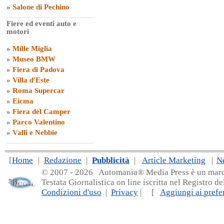
»
Salone di Pechino
Fiere ed eventi auto e
motori
»
Mille Miglia
»
Museo BMW
»
Fiera di Padova
»
Villa d'Este
»
Roma Supercar
»
Eicma
»
Fiera del Camper
»
Parco Valentino
»
Valli e Nebbie
[
Home
|
Redazione
|
Pubblicità
|
Article Marketing
|
N
© 2007 - 20
26 Automania® Media Press è un marchio 
Testata Giornalistica on line iscritta nel Registro d
Condizioni d'uso
|
Privacy
| [
Aggiungi ai prefer