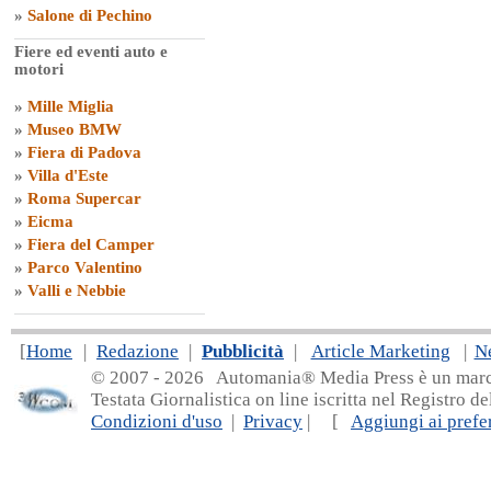
»
Salone di Pechino
Fiere ed eventi auto e
motori
»
Mille Miglia
»
Museo BMW
»
Fiera di Padova
»
Villa d'Este
»
Roma Supercar
»
Eicma
»
Fiera del Camper
»
Parco Valentino
»
Valli e Nebbie
[
Home
|
Redazione
|
Pubblicità
|
Article Marketing
|
N
© 2007 - 20
26 Automania® Media Press è un marchio 
Testata Giornalistica on line iscritta nel Registro d
Condizioni d'uso
|
Privacy
| [
Aggiungi ai prefer