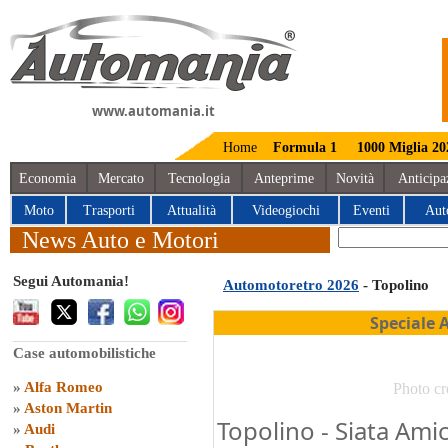
www.automania.it
Home
Formula 1
1000 Miglia 20
Economia
Mercato
Tecnologia
Anteprime
Novità
Anticipa
Moto
Trasporti
Attualità
Videogiochi
Eventi
Aut
News Auto e Motori
Segui Automania!
Automotoretro 2026
- Topolino
Speciale 
Case automobilistiche
»
Alfa Romeo
Photo cr
»
Aston Martin
Topolino - Siata Ami
»
Audi