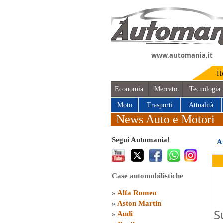
www.automania.it
H
Economia
Mercato
Tecnologia
Moto
Trasporti
Attualità
News Auto e Motori
Segui Automania!
A
Case automobilistiche
»
Alfa Romeo
»
Aston Martin
S
»
Audi