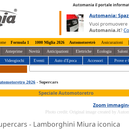
Automania il portale informat
Automania: Spaz
Vuoi promuovere la
Automania.it
?
Co
ome
Formula 1
1000 Miglia 2026
Automotoretrò
Assicurazioni
Anteprime
Novità
Anticipazioni
Elettriche
Ecologia
Saloni
Videogiochi
Eventi
Auto d'Epoca
Accessori
Prove e 
utomotoretro 2026
- Supercars
Speciale Automotoretro
Zoom immagin
Photo credit: Original image created by Auto
upercars - Lamborghini Miura iconica