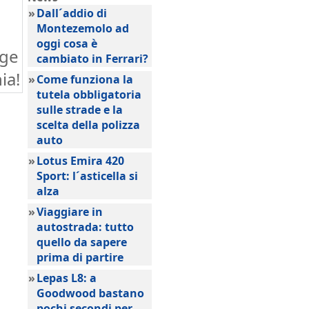
»
Dall´addio di
Montezemolo ad
oggi cosa è
age
cambiato in Ferrari?
ia!
»
Come funziona la
tutela obbligatoria
sulle strade e la
scelta della polizza
auto
»
Lotus Emira 420
Sport: l´asticella si
alza
»
Viaggiare in
autostrada: tutto
quello da sapere
prima di partire
»
Lepas L8: a
Goodwood bastano
pochi secondi per