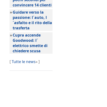
convincere 14 clienti
»
Guidare verso la
passione: l´auto, l
´asfalto e il rito della
trasferta
»
Cupra accende
Goodwood: l´
elettrico smette di
chiedere scusa
[
Tutte le news
» ]