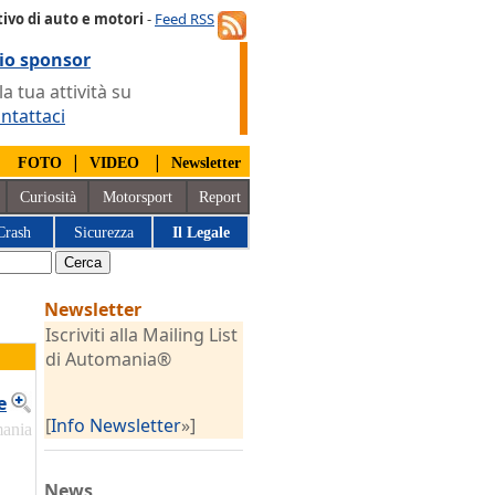
ivo di auto e motori
-
Feed RSS
io sponsor
 tua attività su
ntattaci
|
|
|
FOTO
VIDEO
Newsletter
Curiosità
Motorsport
Report
Crash
Sicurezza
Il Legale
Newsletter
Iscriviti alla Mailing List
di Automania®
e
[
Info Newsletter
»]
mania
News