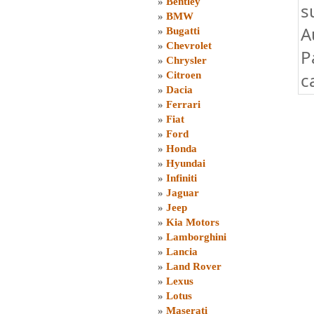
»
Bentley
s
»
BMW
A
»
Bugatti
»
Chevrolet
P
»
Chrysler
c
»
Citroen
»
Dacia
»
Ferrari
»
Fiat
»
Ford
»
Honda
»
Hyundai
»
Infiniti
»
Jaguar
»
Jeep
»
Kia Motors
»
Lamborghini
»
Lancia
»
Land Rover
»
Lexus
»
Lotus
»
Maserati