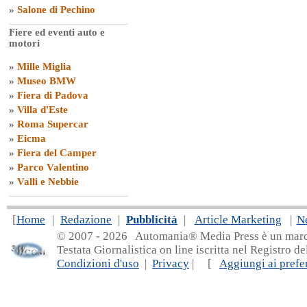
»
Salone di Pechino
Fiere ed eventi auto e
motori
»
Mille Miglia
»
Museo BMW
»
Fiera di Padova
»
Villa d'Este
»
Roma Supercar
»
Eicma
»
Fiera del Camper
»
Parco Valentino
»
Valli e Nebbie
[
Home
|
Redazione
|
Pubblicità
|
Article Marketing
|
N
© 2007 - 20
26 Automania® Media Press è un marchio 
Testata Giornalistica on line iscritta nel Registro d
Condizioni d'uso
|
Privacy
| [
Aggiungi ai prefer