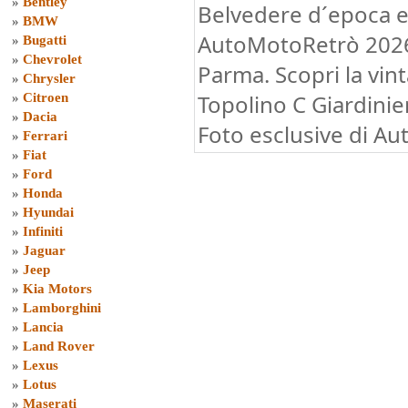
»
Bentley
Belvedere d´epoca 
»
BMW
AutoMotoRetrò 2026 
»
Bugatti
»
Chevrolet
Parma. Scopri la vint
»
Chrysler
Topolino C Giardinie
»
Citroen
»
Dacia
Foto esclusive di Au
»
Ferrari
»
Fiat
»
Ford
»
Honda
»
Hyundai
»
Infiniti
»
Jaguar
»
Jeep
»
Kia Motors
»
Lamborghini
»
Lancia
»
Land Rover
»
Lexus
»
Lotus
»
Maserati