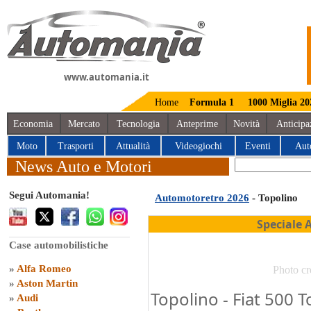
www.automania.it
Home
Formula 1
1000 Miglia 20
Economia
Mercato
Tecnologia
Anteprime
Novità
Anticipa
Moto
Trasporti
Attualità
Videogiochi
Eventi
Aut
News Auto e Motori
Segui Automania!
Automotoretro 2026
- Topolino
Speciale 
Case automobilistiche
»
Alfa Romeo
Photo cr
»
Aston Martin
Topolino - Fiat 500 T
»
Audi