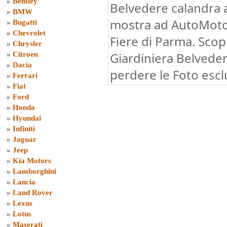
»
Bentley
Belvedere calandra a
»
BMW
mostra ad AutoMoto
»
Bugatti
»
Chevrolet
Fiere di Parma. Scopr
»
Chrysler
Giardiniera Belveder
»
Citroen
»
Dacia
perdere le Foto escl
»
Ferrari
»
Fiat
»
Ford
»
Honda
»
Hyundai
»
Infiniti
»
Jaguar
»
Jeep
»
Kia Motors
»
Lamborghini
»
Lancia
»
Land Rover
»
Lexus
»
Lotus
»
Maserati