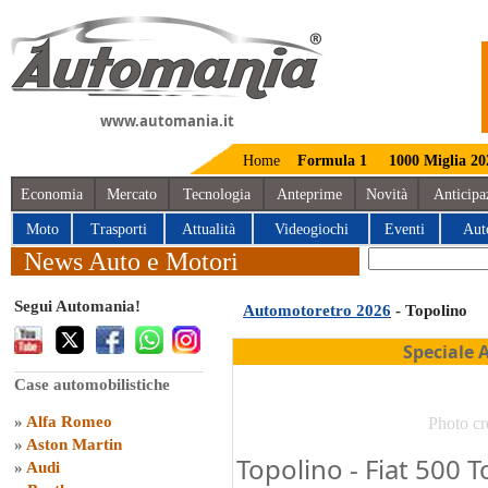
www.automania.it
Home
Formula 1
1000 Miglia 20
Economia
Mercato
Tecnologia
Anteprime
Novità
Anticipa
Moto
Trasporti
Attualità
Videogiochi
Eventi
Aut
News Auto e Motori
Segui Automania!
Automotoretro 2026
- Topolino
Speciale 
Case automobilistiche
»
Alfa Romeo
Photo cr
»
Aston Martin
Topolino - Fiat 500 T
»
Audi