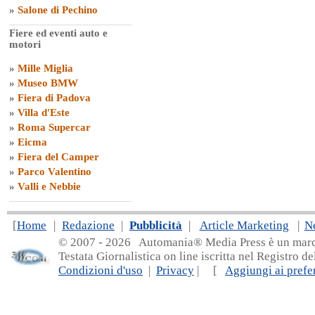
»
Salone di Pechino
Fiere ed eventi auto e
motori
»
Mille Miglia
»
Museo BMW
»
Fiera di Padova
»
Villa d'Este
»
Roma Supercar
»
Eicma
»
Fiera del Camper
»
Parco Valentino
»
Valli e Nebbie
[
Home
|
Redazione
|
Pubblicità
|
Article Marketing
|
N
© 2007 - 20
26 Automania® Media Press è un marchio 
Testata Giornalistica on line iscritta nel Registro d
Condizioni d'uso
|
Privacy
| [
Aggiungi ai prefer