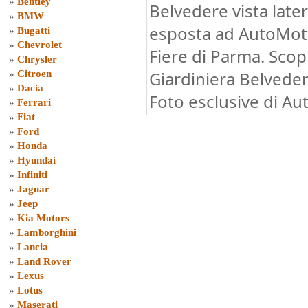
»
Bentley
Belvedere vista late
»
BMW
esposta ad AutoMot
»
Bugatti
»
Chevrolet
Fiere di Parma. Scopr
»
Chrysler
Giardiniera Belvedere
»
Citroen
»
Dacia
Foto esclusive di Au
»
Ferrari
»
Fiat
»
Ford
»
Honda
»
Hyundai
»
Infiniti
»
Jaguar
»
Jeep
»
Kia Motors
»
Lamborghini
»
Lancia
»
Land Rover
»
Lexus
»
Lotus
»
Maserati