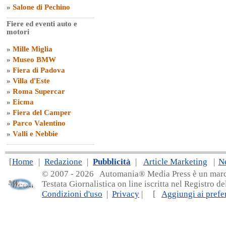
»
Salone di Pechino
Fiere ed eventi auto e
motori
»
Mille Miglia
»
Museo BMW
»
Fiera di Padova
»
Villa d'Este
»
Roma Supercar
»
Eicma
»
Fiera del Camper
»
Parco Valentino
»
Valli e Nebbie
[
Home
|
Redazione
|
Pubblicità
|
Article Marketing
|
N
© 2007 - 20
26 Automania® Media Press è un marchio 
Testata Giornalistica on line iscritta nel Registro d
Condizioni d'uso
|
Privacy
| [
Aggiungi ai prefer