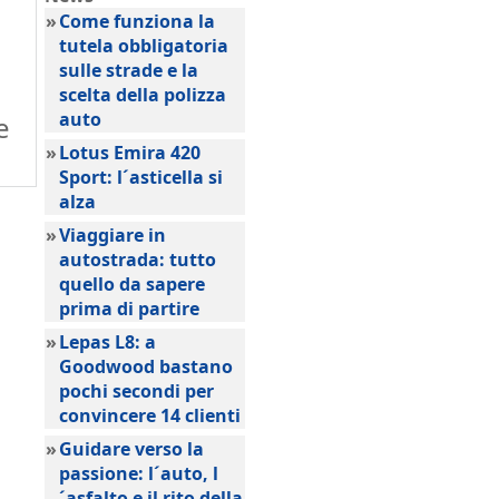
»
Come funziona la
tutela obbligatoria
sulle strade e la
scelta della polizza
auto
e
»
Lotus Emira 420
Sport: l´asticella si
alza
»
Viaggiare in
autostrada: tutto
quello da sapere
prima di partire
»
Lepas L8: a
Goodwood bastano
pochi secondi per
convincere 14 clienti
»
Guidare verso la
passione: l´auto, l
´asfalto e il rito della