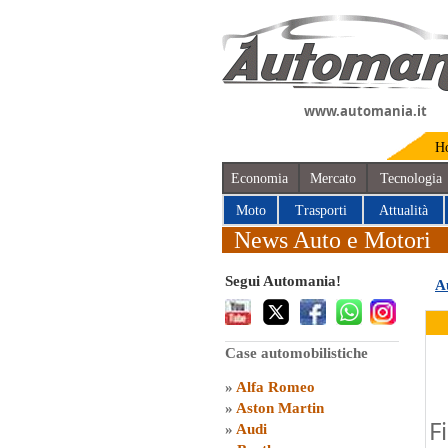
www.automania.it
H
Economia
Mercato
Tecnologia
Moto
Trasporti
Attualità
News Auto e Motori
Segui Automania!
A
Case automobilistiche
»
Alfa Romeo
»
Aston Martin
F
»
Audi