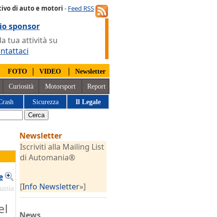
ivo di auto e motori
-
Feed RSS
io sponsor
 tua attività su
ntattaci
|
|
|
FOTO
VIDEO
Newsletter
Curiosità
Motorsport
Report
Crash
Sicurezza
Il Legale
Newsletter
Iscriviti alla Mailing List
di Automania®
e
[
Info Newsletter
»]
mania
el
News