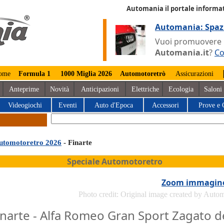
Automania il portale informat
Automania: Spaz
Vuoi promuovere la
Automania.it
?
Co
ome
Formula 1
1000 Miglia 2026
Automotoretrò
Assicurazioni
Anteprime
Novità
Anticipazioni
Elettriche
Ecologia
Saloni
Videogiochi
Eventi
Auto d'Epoca
Accessori
Prove e 
utomotoretro 2026
- Finarte
Speciale Automotoretro
Zoom immagin
Photo credit: Original image created by Auto
inarte - Alfa Romeo Gran Sport Zagato d