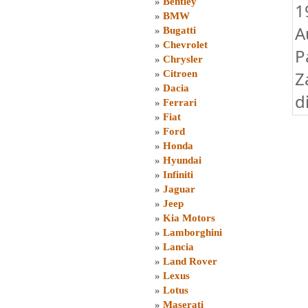
»
Bentley
1
»
BMW
A
»
Bugatti
»
Chevrolet
P
»
Chrysler
Z
»
Citroen
»
Dacia
d
»
Ferrari
»
Fiat
»
Ford
»
Honda
»
Hyundai
»
Infiniti
»
Jaguar
»
Jeep
»
Kia Motors
»
Lamborghini
»
Lancia
»
Land Rover
»
Lexus
»
Lotus
»
Maserati