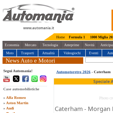
www.automania.it
Home
Formula 1
1000 Miglia 20
Economia
Mercato
Tecnologia
Anteprime
Novità
Anticipa
Moto
Trasporti
Attualità
Videogiochi
Eventi
Aut
News Auto e Motori
Segui Automania!
Automotoretro 2026
- Caterham
Speciale 
Case automobilistiche
»
Alfa Romeo
Photo cr
»
Aston Martin
Caterham - Morgan
»
Audi