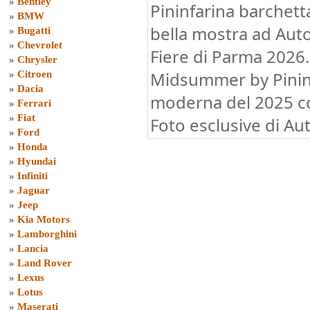
»
Bentley
Pininfarina barchett
»
BMW
bella mostra ad Au
»
Bugatti
»
Chevrolet
Fiere di Parma 2026
»
Chrysler
Midsummer by Pininf
»
Citroen
»
Dacia
moderna del 2025 con
»
Ferrari
»
Fiat
Foto esclusive di Au
»
Ford
»
Honda
»
Hyundai
»
Infiniti
»
Jaguar
»
Jeep
»
Kia Motors
»
Lamborghini
»
Lancia
»
Land Rover
»
Lexus
»
Lotus
»
Maserati