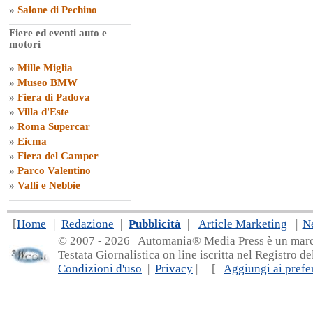
»
Salone di Pechino
Fiere ed eventi auto e
motori
»
Mille Miglia
»
Museo BMW
»
Fiera di Padova
»
Villa d'Este
»
Roma Supercar
»
Eicma
»
Fiera del Camper
»
Parco Valentino
»
Valli e Nebbie
[
Home
|
Redazione
|
Pubblicità
|
Article Marketing
|
N
© 2007 - 20
26 Automania® Media Press è un marchio 
Testata Giornalistica on line iscritta nel Registro d
Condizioni d'uso
|
Privacy
| [
Aggiungi ai prefer