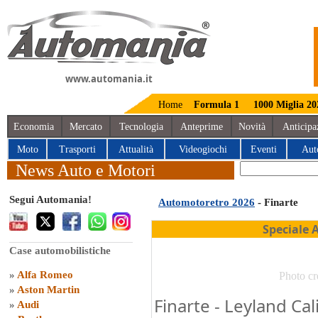
www.automania.it
Home
Formula 1
1000 Miglia 20
Economia
Mercato
Tecnologia
Anteprime
Novità
Anticipa
Moto
Trasporti
Attualità
Videogiochi
Eventi
Aut
News Auto e Motori
Segui Automania!
Automotoretro 2026
- Finarte
Speciale 
Case automobilistiche
»
Alfa Romeo
Photo cr
»
Aston Martin
Finarte - Leyland Cal
»
Audi