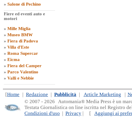
»
Salone di Pechino
Fiere ed eventi auto e
motori
»
Mille Miglia
»
Museo BMW
»
Fiera di Padova
»
Villa d'Este
»
Roma Supercar
»
Eicma
»
Fiera del Camper
»
Parco Valentino
»
Valli e Nebbie
[
Home
|
Redazione
|
Pubblicità
|
Article Marketing
|
N
© 2007 - 20
26 Automania® Media Press è un marchio 
Testata Giornalistica on line iscritta nel Registro d
Condizioni d'uso
|
Privacy
| [
Aggiungi ai prefer