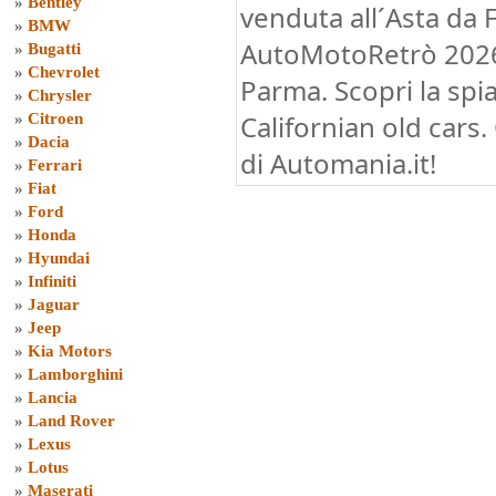
»
Bentley
venduta all´Asta da 
»
BMW
AutoMotoRetrò 2026 
»
Bugatti
»
Chevrolet
Parma. Scopri la spi
»
Chrysler
Californian old cars.
»
Citroen
»
Dacia
di Automania.it!
»
Ferrari
»
Fiat
»
Ford
»
Honda
»
Hyundai
»
Infiniti
»
Jaguar
»
Jeep
»
Kia Motors
»
Lamborghini
»
Lancia
»
Land Rover
»
Lexus
»
Lotus
»
Maserati