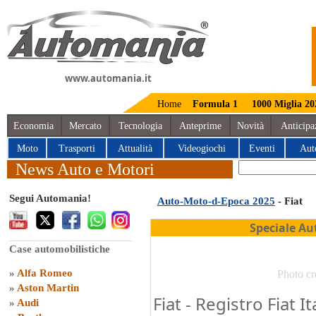
www.automania.it
Home
Formula 1
1000 Miglia 20
Economia
Mercato
Tecnologia
Anteprime
Novità
Anticipa
Moto
Trasporti
Attualità
Videogiochi
Eventi
Aut
News Auto e Motori
Segui Automania!
Auto-Moto-d-Epoca 2025
- Fiat
Speciale Au
Case automobilistiche
»
Alfa Romeo
Photo cr
»
Aston Martin
Fiat - Registro Fiat I
»
Audi