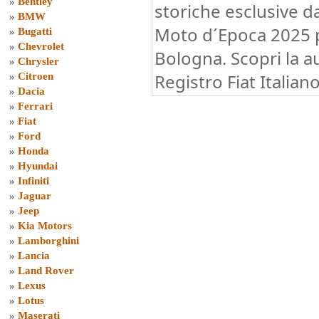
»
Bentley
storiche esclusive 
»
BMW
Moto d´Epoca 2025 p
»
Bugatti
»
Chevrolet
Bologna. Scopri la a
»
Chrysler
Registro Fiat Italian
»
Citroen
»
Dacia
»
Ferrari
»
Fiat
»
Ford
»
Honda
»
Hyundai
»
Infiniti
»
Jaguar
»
Jeep
»
Kia Motors
»
Lamborghini
»
Lancia
»
Land Rover
»
Lexus
»
Lotus
»
Maserati