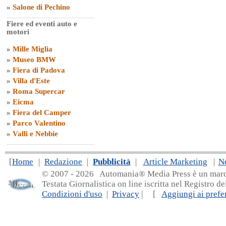
»
Salone di Pechino
Fiere ed eventi auto e
motori
»
Mille Miglia
»
Museo BMW
»
Fiera di Padova
»
Villa d'Este
»
Roma Supercar
»
Eicma
»
Fiera del Camper
»
Parco Valentino
»
Valli e Nebbie
[
Home
|
Redazione
|
Pubblicità
|
Article Marketing
|
N
© 2007 - 20
26 Automania® Media Press è un marchio 
Testata Giornalistica on line iscritta nel Registro d
Condizioni d'uso
|
Privacy
| [
Aggiungi ai prefer