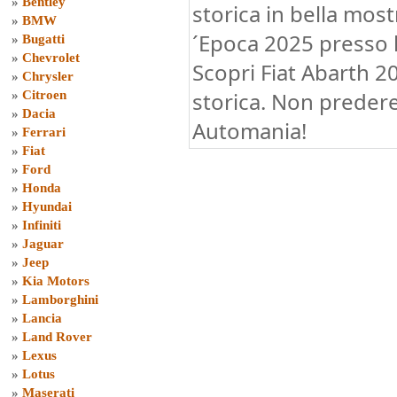
»
Bentley
storica in bella mos
»
BMW
´Epoca 2025 presso l
»
Bugatti
»
Chevrolet
Scopri Fiat Abarth 2
»
Chrysler
storica. Non predere
»
Citroen
»
Dacia
Automania!
»
Ferrari
»
Fiat
»
Ford
»
Honda
»
Hyundai
»
Infiniti
»
Jaguar
»
Jeep
»
Kia Motors
»
Lamborghini
»
Lancia
»
Land Rover
»
Lexus
»
Lotus
»
Maserati