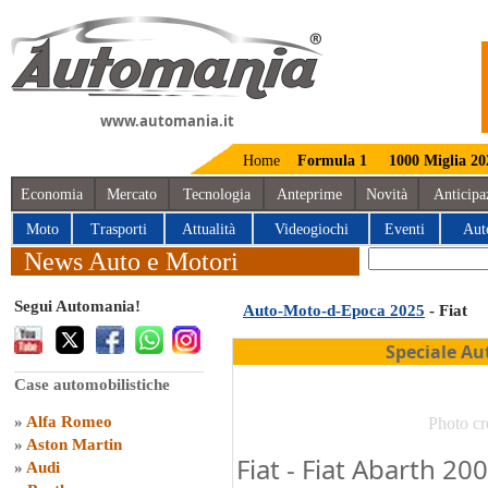
www.automania.it
Home
Formula 1
1000 Miglia 20
Economia
Mercato
Tecnologia
Anteprime
Novità
Anticipa
Moto
Trasporti
Attualità
Videogiochi
Eventi
Aut
News Auto e Motori
Segui Automania!
Auto-Moto-d-Epoca 2025
- Fiat
Speciale Au
Case automobilistiche
»
Alfa Romeo
Photo cr
»
Aston Martin
Fiat - Fiat Abarth 2
»
Audi