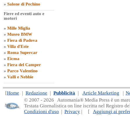
»
Salone di Pechino
Fiere ed eventi auto e
motori
»
Mille Miglia
»
Museo BMW
»
Fiera di Padova
»
Villa d'Este
»
Roma Supercar
»
Eicma
»
Fiera del Camper
»
Parco Valentino
»
Valli e Nebbie
[
Home
|
Redazione
|
Pubblicità
|
Article Marketing
|
N
© 2007 - 20
26 Automania® Media Press è un marchio 
Testata Giornalistica on line iscritta nel Registro d
Condizioni d'uso
|
Privacy
| [
Aggiungi ai prefer