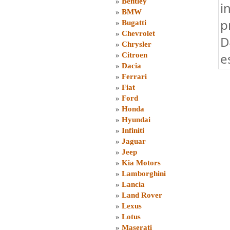
»
Bentley
i
»
BMW
p
»
Bugatti
»
Chevrolet
D
»
Chrysler
e
»
Citroen
»
Dacia
»
Ferrari
»
Fiat
»
Ford
»
Honda
»
Hyundai
»
Infiniti
»
Jaguar
»
Jeep
»
Kia Motors
»
Lamborghini
»
Lancia
»
Land Rover
»
Lexus
»
Lotus
»
Maserati