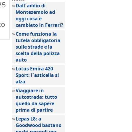
25
»
Dall´addio di
Montezemolo ad
oggi cosa è
to
cambiato in Ferrari?
»
Come funziona la
tutela obbligatoria
sulle strade e la
scelta della polizza
auto
»
Lotus Emira 420
Sport: l´asticella si
alza
»
Viaggiare in
autostrada: tutto
quello da sapere
prima di partire
»
Lepas L8: a
Goodwood bastano
pochi secondi per