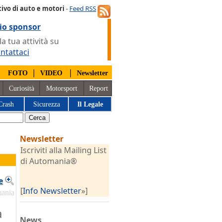
ivo di auto e motori
-
Feed RSS
io sponsor
 tua attività su
ntattaci
|
|
|
FOTO
VIDEO
Newsletter
Curiosità
Motorsport
Report
Crash
Sicurezza
Il Legale
Newsletter
Iscriviti alla Mailing List
di Automania®
e
[
Info Newsletter
»]
mania
a
News