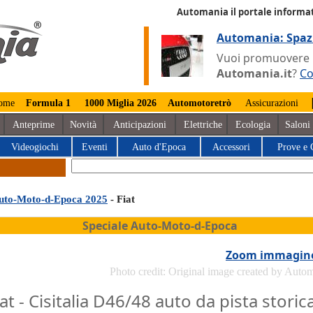
Automania il portale informat
Automania: Spaz
Vuoi promuovere la
Automania.it
?
Co
ome
Formula 1
1000 Miglia 2026
Automotoretrò
Assicurazioni
Anteprime
Novità
Anticipazioni
Elettriche
Ecologia
Saloni
Videogiochi
Eventi
Auto d'Epoca
Accessori
Prove e 
uto-Moto-d-Epoca 2025
- Fiat
Speciale Auto-Moto-d-Epoca
Zoom immagin
Photo credit: Original image created by Auto
iat - Cisitalia D46/48 auto da pista storic