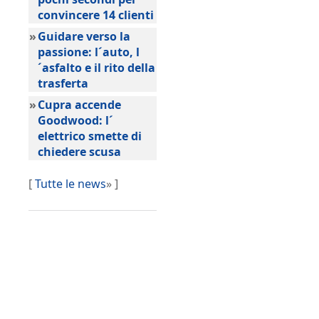
convincere 14 clienti
»
Guidare verso la
passione: l´auto, l
´asfalto e il rito della
trasferta
»
Cupra accende
Goodwood: l´
elettrico smette di
chiedere scusa
[
Tutte le news
» ]