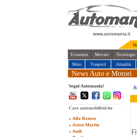
www.automania.it
H
Economia
Mercato
Tecnologia
Moto
Trasporti
Attualità
News Auto e Motori
Segui Automania!
A
Case automobilistiche
»
Alfa Romeo
»
Aston Martin
F
»
Audi