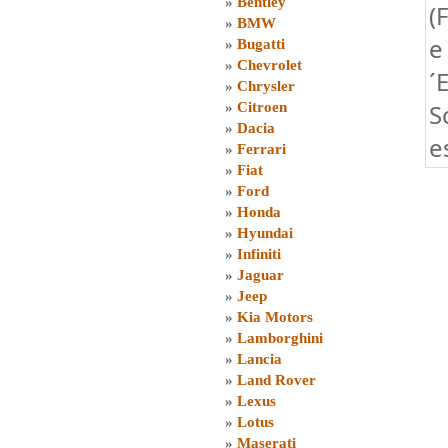
»
Bentley
(
»
BMW
e
»
Bugatti
»
Chevrolet
´
»
Chrysler
S
»
Citroen
»
Dacia
e
»
Ferrari
»
Fiat
»
Ford
»
Honda
»
Hyundai
»
Infiniti
»
Jaguar
»
Jeep
»
Kia Motors
»
Lamborghini
»
Lancia
»
Land Rover
»
Lexus
»
Lotus
»
Maserati