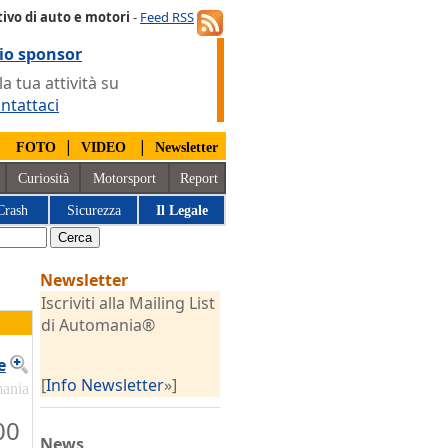
ivo di auto e motori
-
Feed RSS
io sponsor
 tua attività su
ntattaci
|
|
|
FOTO
VIDEO
Newsletter
Curiosità
Motorsport
Report
Crash
Sicurezza
Il Legale
Newsletter
Iscriviti alla Mailing List
di Automania®
e
[
Info Newsletter
»]
mania
00
News