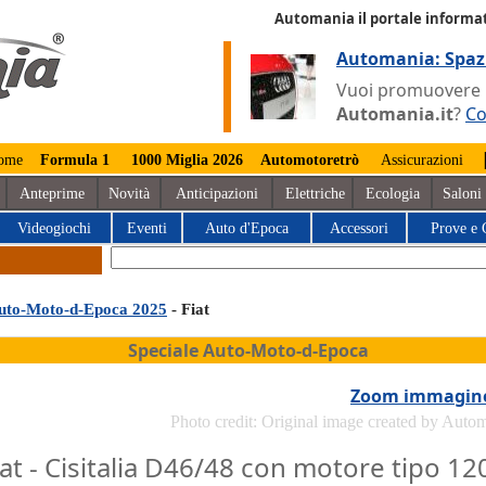
Automania il portale informat
Automania: Spaz
Vuoi promuovere la
Automania.it
?
Co
ome
Formula 1
1000 Miglia 2026
Automotoretrò
Assicurazioni
Anteprime
Novità
Anticipazioni
Elettriche
Ecologia
Saloni
Videogiochi
Eventi
Auto d'Epoca
Accessori
Prove e 
uto-Moto-d-Epoca 2025
- Fiat
Speciale Auto-Moto-d-Epoca
Zoom immagin
Photo credit: Original image created by Auto
iat - Cisitalia D46/48 con motore tipo 12