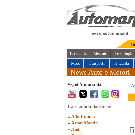
www.automania.it
H
Economia
Mercato
Tecnologia
Moto
Trasporti
Attualità
News Auto e Motori
Segui Automania!
A
Case automobilistiche
»
Alfa Romeo
»
Aston Martin
F
»
Audi