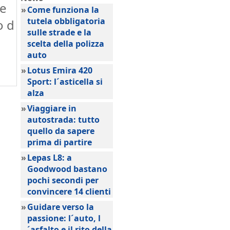
re
»
Come funziona la
tutela obbligatoria
o d
sulle strade e la
scelta della polizza
auto
»
Lotus Emira 420
Sport: l´asticella si
alza
»
Viaggiare in
autostrada: tutto
quello da sapere
prima di partire
»
Lepas L8: a
Goodwood bastano
pochi secondi per
convincere 14 clienti
»
Guidare verso la
passione: l´auto, l
´asfalto e il rito della