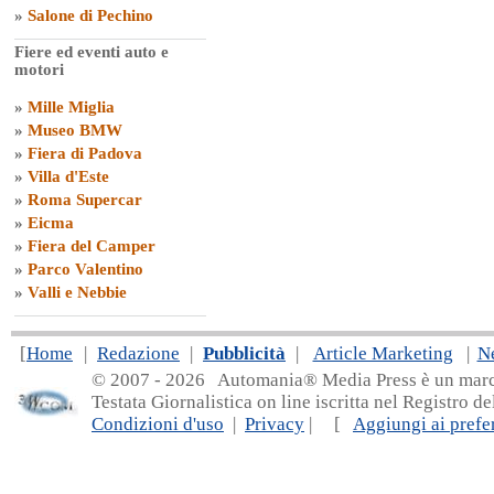
»
Salone di Pechino
Fiere ed eventi auto e
motori
»
Mille Miglia
»
Museo BMW
»
Fiera di Padova
»
Villa d'Este
»
Roma Supercar
»
Eicma
»
Fiera del Camper
»
Parco Valentino
»
Valli e Nebbie
[
Home
|
Redazione
|
Pubblicità
|
Article Marketing
|
N
© 2007 - 20
26 Automania® Media Press è un marchio 
Testata Giornalistica on line iscritta nel Registro d
Condizioni d'uso
|
Privacy
| [
Aggiungi ai prefer