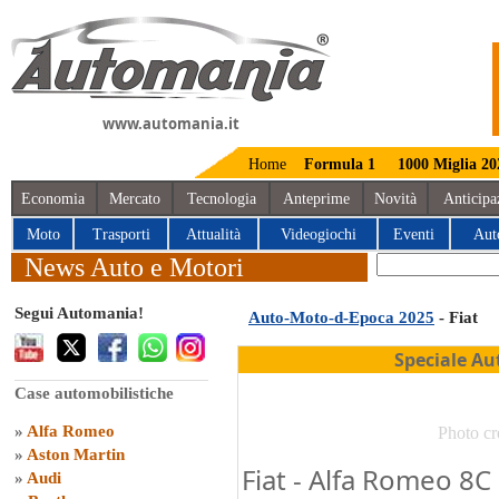
www.automania.it
Home
Formula 1
1000 Miglia 20
Economia
Mercato
Tecnologia
Anteprime
Novità
Anticipa
Moto
Trasporti
Attualità
Videogiochi
Eventi
Aut
News Auto e Motori
Segui Automania!
Auto-Moto-d-Epoca 2025
- Fiat
Speciale Au
Case automobilistiche
»
Alfa Romeo
Photo cr
»
Aston Martin
Fiat - Alfa Romeo 8
»
Audi