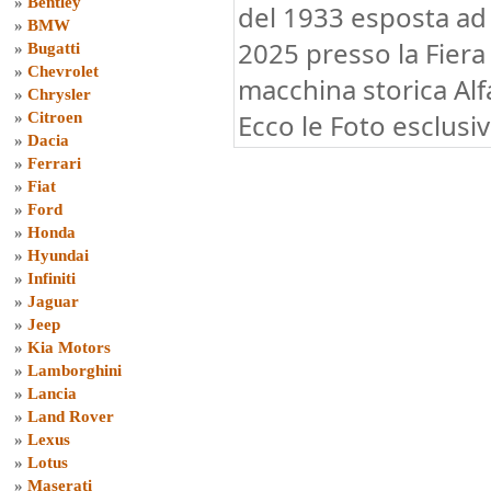
»
Bentley
del 1933 esposta a
»
BMW
2025 presso la Fiera
»
Bugatti
»
Chevrolet
macchina storica Al
»
Chrysler
Ecco le Foto esclusiv
»
Citroen
»
Dacia
»
Ferrari
»
Fiat
»
Ford
»
Honda
»
Hyundai
»
Infiniti
»
Jaguar
»
Jeep
»
Kia Motors
»
Lamborghini
»
Lancia
»
Land Rover
»
Lexus
»
Lotus
»
Maserati