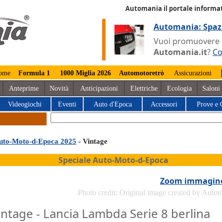
Automania il portale informat
Automania: Spaz
Vuoi promuovere la
Automania.it
?
Co
ome
Formula 1
1000 Miglia 2026
Automotoretrò
Assicurazioni
Anteprime
Novità
Anticipazioni
Elettriche
Ecologia
Saloni
Videogiochi
Eventi
Auto d'Epoca
Accessori
Prove e 
uto-Moto-d-Epoca 2025
- Vintage
Speciale Auto-Moto-d-Epoca
Zoom immagin
Photo credit: Original image created by Auto
intage - Lancia Lambda Serie 8 berlina