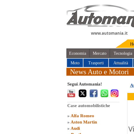
www.automania.it
H
Economia
Mercato
Tecnologia
Moto
Trasporti
Attualità
News Auto e Motori
Segui Automania!
A
Case automobilistiche
»
Alfa Romeo
»
Aston Martin
V
»
Audi