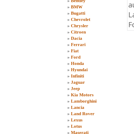
»
Bentley
a
»
BMW
L
»
Bugatti
»
Chevrolet
F
»
Chrysler
»
Citroen
»
Dacia
»
Ferrari
»
Fiat
»
Ford
»
Honda
»
Hyundai
»
Infiniti
»
Jaguar
»
Jeep
»
Kia Motors
»
Lamborghini
»
Lancia
»
Land Rover
»
Lexus
»
Lotus
»
Maserati