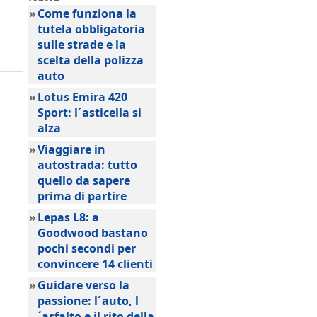
»
Come funziona la
tutela obbligatoria
sulle strade e la
scelta della polizza
auto
»
Lotus Emira 420
Sport: l´asticella si
alza
»
Viaggiare in
autostrada: tutto
quello da sapere
prima di partire
»
Lepas L8: a
Goodwood bastano
pochi secondi per
convincere 14 clienti
»
Guidare verso la
passione: l´auto, l
´asfalto e il rito della