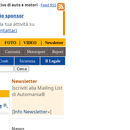
ivo di auto e motori
-
Feed RSS
io sponsor
 tua attività su
ntattaci
|
|
|
FOTO
VIDEO
Newsletter
Curiosità
Motorsport
Report
Crash
Sicurezza
Il Legale
Newsletter
Iscriviti alla Mailing List
di Automania®
e
[
Info Newsletter
»]
mania
News