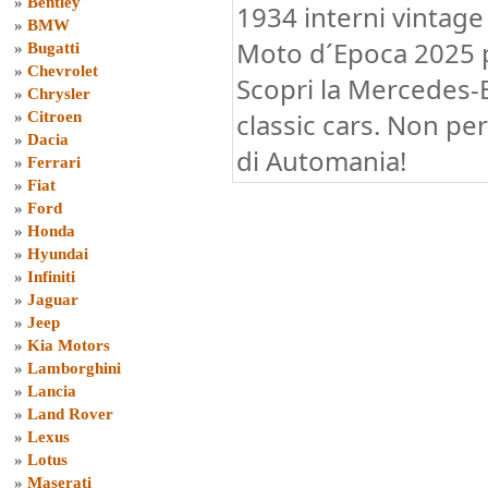
»
Bentley
1934 interni vintage
»
BMW
Moto d´Epoca 2025 p
»
Bugatti
»
Chevrolet
Scopri la Mercedes-
»
Chrysler
classic cars. Non pe
»
Citroen
»
Dacia
di Automania!
»
Ferrari
»
Fiat
»
Ford
»
Honda
»
Hyundai
»
Infiniti
»
Jaguar
»
Jeep
»
Kia Motors
»
Lamborghini
»
Lancia
»
Land Rover
»
Lexus
»
Lotus
»
Maserati