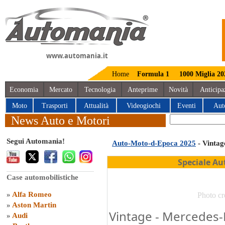
www.automania.it
Home
Formula 1
1000 Miglia 20
Economia
Mercato
Tecnologia
Anteprime
Novità
Anticipa
Moto
Trasporti
Attualità
Videogiochi
Eventi
Aut
News Auto e Motori
Segui Automania!
Auto-Moto-d-Epoca 2025
- Vintag
Speciale Au
Case automobilistiche
»
Alfa Romeo
Photo cr
»
Aston Martin
Vintage - Mercedes-
»
Audi