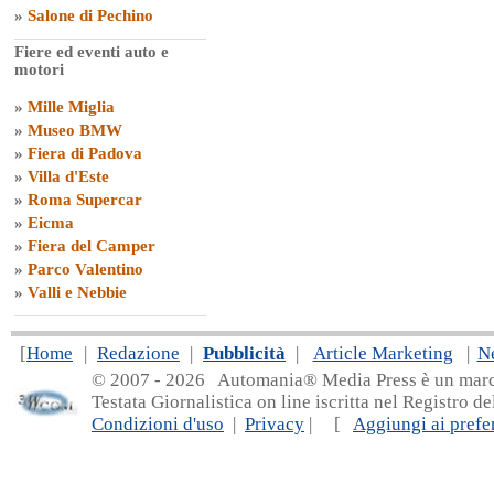
»
Salone di Pechino
Fiere ed eventi auto e
motori
»
Mille Miglia
»
Museo BMW
»
Fiera di Padova
»
Villa d'Este
»
Roma Supercar
»
Eicma
»
Fiera del Camper
»
Parco Valentino
»
Valli e Nebbie
[
Home
|
Redazione
|
Pubblicità
|
Article Marketing
|
N
© 2007 - 20
26 Automania® Media Press è un marchio 
Testata Giornalistica on line iscritta nel Registro d
Condizioni d'uso
|
Privacy
| [
Aggiungi ai prefer