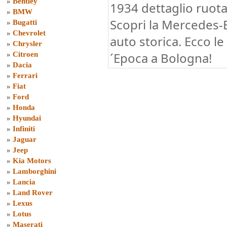
»
Bentley
1934 dettaglio ruota
»
BMW
Scopri la Mercedes-
»
Bugatti
»
Chevrolet
auto storica. Ecco l
»
Chrysler
´Epoca a Bologna!
»
Citroen
»
Dacia
»
Ferrari
»
Fiat
»
Ford
»
Honda
»
Hyundai
»
Infiniti
»
Jaguar
»
Jeep
»
Kia Motors
»
Lamborghini
»
Lancia
»
Land Rover
»
Lexus
»
Lotus
»
Maserati