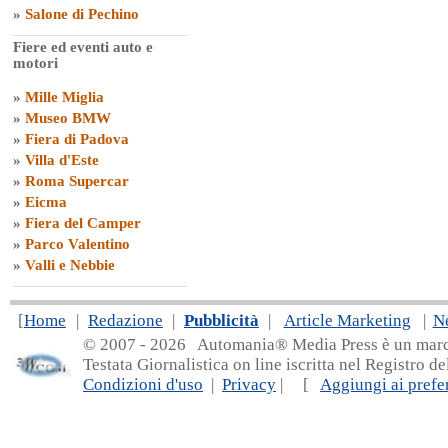
»
Salone di Pechino
Fiere ed eventi auto e
motori
»
Mille Miglia
»
Museo BMW
»
Fiera di Padova
»
Villa d'Este
»
Roma Supercar
»
Eicma
»
Fiera del Camper
»
Parco Valentino
»
Valli e Nebbie
[
Home
|
Redazione
|
Pubblicità
|
Article Marketing
|
N
© 2007 - 20
26 Automania® Media Press è un marchio 
Testata Giornalistica on line iscritta nel Registro d
Condizioni d'uso
|
Privacy
| [
Aggiungi ai prefer