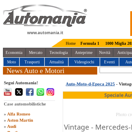
www.automania.it
Home
Formula 1
1000 Miglia 20
Economia
Mercato
Tecnologia
Anteprime
Novità
Anticipa
Moto
Trasporti
Attualità
Videogiochi
Eventi
Aut
News Auto e Motori
Segui Automania!
Auto-Moto-d-Epoca 2025
- Vintag
Speciale Au
Case automobilistiche
»
Alfa Romeo
Photo cr
»
Aston Martin
Vintage - Mercedes-
»
Audi