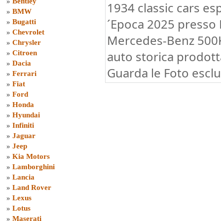
»
Bentley
1934 classic cars e
»
BMW
´Epoca 2025 presso B
»
Bugatti
»
Chevrolet
Mercedes-Benz 500K
»
Chrysler
auto storica prodotta
»
Citroen
»
Dacia
Guarda le Foto esclu
»
Ferrari
»
Fiat
»
Ford
»
Honda
»
Hyundai
»
Infiniti
»
Jaguar
»
Jeep
»
Kia Motors
»
Lamborghini
»
Lancia
»
Land Rover
»
Lexus
»
Lotus
»
Maserati