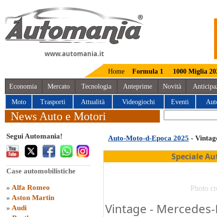
www.automania.it
Home
Formula 1
1000 Miglia 20
Economia
Mercato
Tecnologia
Anteprime
Novità
Anticipa
Moto
Trasporti
Attualità
Videogiochi
Eventi
Aut
News Auto e Motori
Segui Automania!
Auto-Moto-d-Epoca 2025
- Vintag
Speciale Au
Case automobilistiche
»
Alfa Romeo
Photo cr
»
Aston Martin
Vintage - Mercedes-
»
Audi