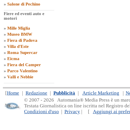
»
Salone di Pechino
Fiere ed eventi auto e
motori
»
Mille Miglia
»
Museo BMW
»
Fiera di Padova
»
Villa d'Este
»
Roma Supercar
»
Eicma
»
Fiera del Camper
»
Parco Valentino
»
Valli e Nebbie
[
Home
|
Redazione
|
Pubblicità
|
Article Marketing
|
N
© 2007 - 20
26 Automania® Media Press è un marchio 
Testata Giornalistica on line iscritta nel Registro d
Condizioni d'uso
|
Privacy
| [
Aggiungi ai prefer